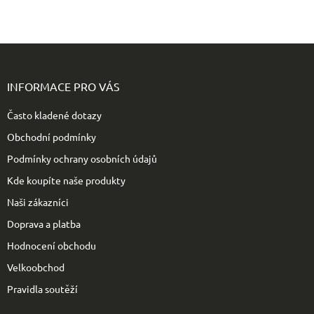
Z
á
p
INFORMACE PRO VÁS
a
t
Často kladené dotazy
í
Obchodní podmínky
Podmínky ochrany osobních údajů
Kde koupíte naše produkty
Naši zákazníci
Doprava a platba
Hodnocení obchodu
Velkoobchod
Pravidla soutěží