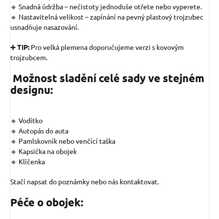
🔹 Snadná údržba – nečistoty jednoduše otřete nebo vyperete.
🔹 Nastavitelná velikost – zapínání na pevný plastový trojzubec
usnadňuje nasazování.
➕ TIP:
Pro velká plemena doporučujeme verzi s kovovým
trojzubcem.
Možnost sladění celé sady ve stejném
designu:
🔹 Vodítko
🔹 Autopás do auta
🔹 Pamlskovník nebo venčící taška
🔹 Kapsička na obojek
🔹 Klíčenka
Stačí napsat do poznámky nebo nás kontaktovat.
Péče o obojek: