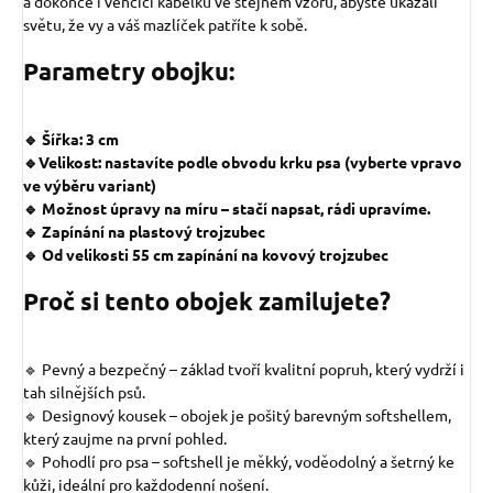
a dokonce i venčicí kabelku ve stejném vzoru, abyste ukázali
světu, že vy a váš mazlíček patříte k sobě.
Parametry obojku:
🔹 Šířka: 3 cm
🔹Velikost: nastavíte podle obvodu krku psa (vyberte vpravo
ve výběru variant)
🔹 Možnost úpravy na míru – stačí napsat, rádi upravíme.
🔹 Zapínání na plastový trojzubec
🔹 Od velikosti 55 cm zapínání na kovový trojzubec
Proč si tento obojek zamilujete?
🔹 Pevný a bezpečný – základ tvoří kvalitní popruh, který vydrží i
tah silnějších psů.
🔹 Designový kousek – obojek je pošitý barevným softshellem,
který zaujme na první pohled.
🔹 Pohodlí pro psa – softshell je měkký, voděodolný a šetrný ke
kůži, ideální pro každodenní nošení.