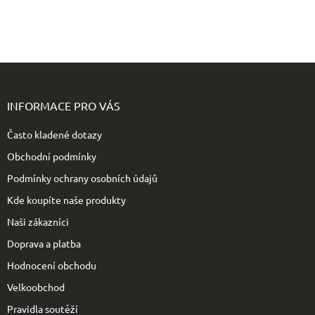
Z
á
p
INFORMACE PRO VÁS
a
t
Často kladené dotazy
í
Obchodní podmínky
Podmínky ochrany osobních údajů
Kde koupíte naše produkty
Naši zákazníci
Doprava a platba
Hodnocení obchodu
Velkoobchod
Pravidla soutěží