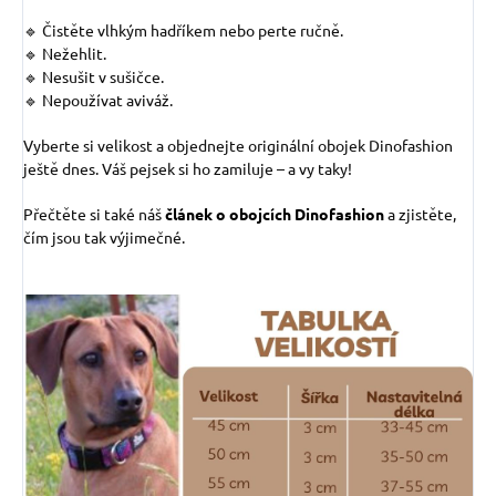
🔹 Čistěte vlhkým hadříkem nebo perte ručně.
🔹 Nežehlit.
🔹 Nesušit v sušičce.
🔹 Nepoužívat aviváž.
Vyberte si velikost a objednejte originální obojek Dinofashion
ještě dnes. Váš pejsek si ho zamiluje – a vy taky!
Přečtěte si také náš
článek o obojcích Dinofashion
a zjistěte,
čím jsou tak výjimečné.