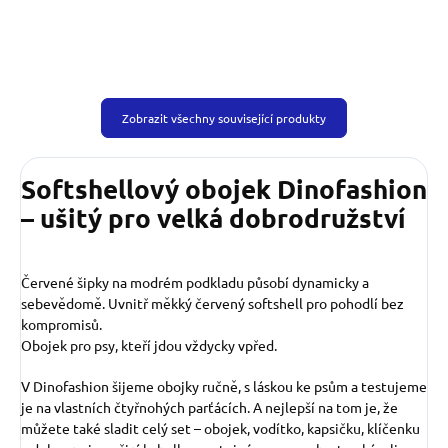
Zobrazit všechny související produkty
Softshellový obojek Dinofashion
– ušitý pro velká dobrodružství
Červené šipky na modrém podkladu působí dynamicky a
sebevědomě. Uvnitř měkký červený softshell pro pohodlí bez
kompromisů.
Obojek pro psy, kteří jdou vždycky vpřed.
V Dinofashion šijeme obojky ručně, s láskou ke psům a testujeme
je na vlastních čtyřnohých parťácích. A nejlepší na tom je, že
můžete také sladit celý set – obojek, vodítko, kapsičku, klíčenku