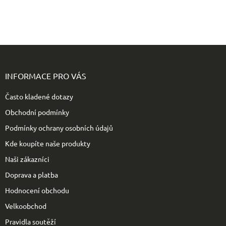
Z
á
p
INFORMACE PRO VÁS
a
t
Často kladené dotazy
í
Obchodní podmínky
Podmínky ochrany osobních údajů
Kde koupíte naše produkty
Naši zákazníci
Doprava a platba
Hodnocení obchodu
Velkoobchod
Pravidla soutěží