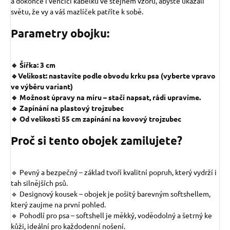
a dokonce i venčicí kabelku ve stejném vzoru, abyste ukázali
světu, že vy a váš mazlíček patříte k sobě.
Parametry obojku:
🔹 Šířka: 3 cm
🔹Velikost: nastavíte podle obvodu krku psa (vyberte vpravo
ve výběru variant)
🔹 Možnost úpravy na míru – stačí napsat, rádi upravíme.
🔹 Zapínání na plastový trojzubec
🔹 Od velikosti 55 cm zapínání na kovový trojzubec
Proč si tento obojek zamilujete?
🔹 Pevný a bezpečný – základ tvoří kvalitní popruh, který vydrží i
tah silnějších psů.
🔹 Designový kousek – obojek je pošitý barevným softshellem,
který zaujme na první pohled.
🔹 Pohodlí pro psa – softshell je měkký, voděodolný a šetrný ke
kůži, ideální pro každodenní nošení.