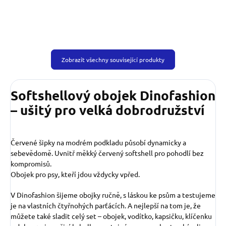
Zobrazit všechny související produkty
Softshellový obojek Dinofashion
– ušitý pro velká dobrodružství
Červené šipky na modrém podkladu působí dynamicky a
sebevědomě. Uvnitř měkký červený softshell pro pohodlí bez
kompromisů.
Obojek pro psy, kteří jdou vždycky vpřed.
V Dinofashion šijeme obojky ručně, s láskou ke psům a testujeme
je na vlastních čtyřnohých parťácích. A nejlepší na tom je, že
můžete také sladit celý set – obojek, vodítko, kapsičku, klíčenku