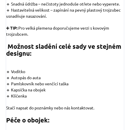
🔹 Snadná údržba – nečistoty jednoduše otřete nebo vyperete.
🔹 Nastavitelná velikost – zapínání na pevný plastový trojzubec
usnadňuje nasazování.
➕ TIP:
Pro velká plemena doporučujeme verzi s kovovým
trojzubcem.
Možnost sladění celé sady ve stejném
designu:
🔹 Vodítko
🔹 Autopás do auta
🔹 Pamlskovník nebo venčící taška
🔹 Kapsička na obojek
🔹 Klíčenka
Stačí napsat do poznámky nebo nás kontaktovat.
Péče o obojek: