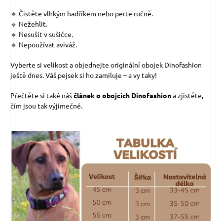
🔹 Čistěte vlhkým hadříkem nebo perte ručně.
🔹 Nežehlit.
🔹 Nesušit v sušičce.
🔹 Nepoužívat aviváž.
Vyberte si velikost a objednejte originální obojek Dinofashion
ještě dnes. Váš pejsek si ho zamiluje – a vy taky!
Přečtěte si také náš
článek o obojcích Dinofashion
a zjistěte,
čím jsou tak výjimečné.