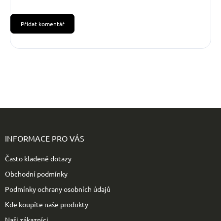
Přidat komentář
Z
á
p
INFORMACE PRO VÁS
a
t
Často kladené dotazy
í
Obchodní podmínky
Podmínky ochrany osobních údajů
Kde koupíte naše produkty
Naši zákazníci