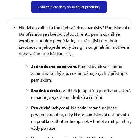
Zobrazit všechny související produkty
Hledáte kvalitní a funkční sáček na pamlsky? Pamlskovník
Dinofashion je skvělou volbou! Tento pamlskovník je
vyroben z odolné pevné látky, která zajistí dlouhou
životnost, a jeho jedinečný design s originálním motivem
dodá vašim procházkám styl.
Jednoduché používání
: Pamlskovník se snadno
zapíná na suchý zip, což umožňuje rychlý přístup k
pamlskům.
Snadná údržba
: Vnitřek je opatřen podšívkou, která
usnadňuje vyklepání drobků a čištění.
Praktické uchycení
: Na zadní straně najdete
pevnou karabinu, díky které pamlskovník připevníte
na poutko kalhot nebo opasek – budete mít pamlsky
vždy po ruce.