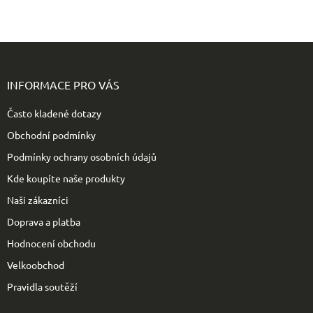
Z
á
p
INFORMACE PRO VÁS
a
t
Často kladené dotazy
í
Obchodní podmínky
Podmínky ochrany osobních údajů
Kde koupíte naše produkty
Naši zákazníci
Doprava a platba
Hodnocení obchodu
Velkoobchod
Pravidla soutěží