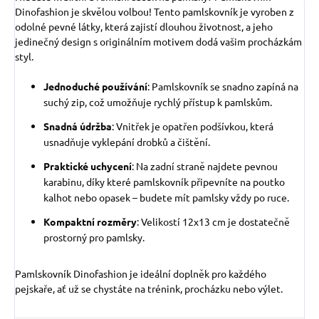
Dinofashion je skvělou volbou! Tento pamlskovník je vyroben z
odolné pevné látky, která zajistí dlouhou životnost, a jeho
jedinečný design s originálním motivem dodá vašim procházkám
styl.
Jednoduché používání
: Pamlskovník se snadno zapíná na
suchý zip, což umožňuje rychlý přístup k pamlskům.
Snadná údržba
: Vnitřek je opatřen podšívkou, která
usnadňuje vyklepání drobků a čištění.
Praktické uchycení
: Na zadní straně najdete pevnou
karabinu, díky které pamlskovník připevníte na poutko
kalhot nebo opasek – budete mít pamlsky vždy po ruce.
Kompaktní rozměry
: Velikostí 12x13 cm je dostatečně
prostorný pro pamlsky.
Pamlskovník Dinofashion je ideální doplněk pro každého
pejskaře, ať už se chystáte na trénink, procházku nebo výlet.