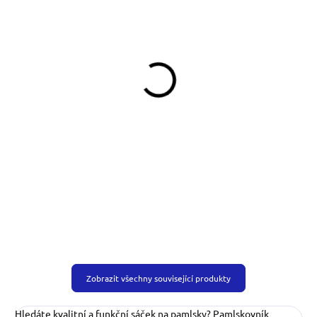
SKLADEM
SKLADEM
(>5 KS)
(>5 KS)
Venčící kabelka Maja
Obojek softshell Maja
890 Kč
549 Kč
od
Do košíku
Detail
Zobrazit všechny související produkty
Hledáte kvalitní a funkční sáček na pamlsky? Pamlskovník