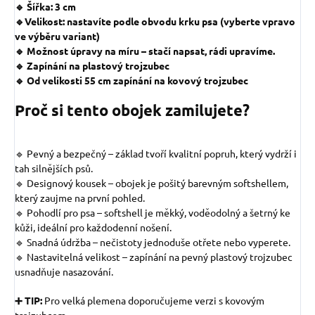
🔹 Šířka: 3 cm
🔹Velikost: nastavíte podle obvodu krku psa (vyberte vpravo
ve výběru variant)
🔹 Možnost úpravy na míru – stačí napsat, rádi upravíme.
🔹 Zapínání na plastový trojzubec
🔹 Od velikosti 55 cm zapínání na kovový trojzubec
Proč si tento obojek zamilujete?
🔹 Pevný a bezpečný – základ tvoří kvalitní popruh, který vydrží i
tah silnějších psů.
🔹 Designový kousek – obojek je pošitý barevným softshellem,
který zaujme na první pohled.
🔹 Pohodlí pro psa – softshell je měkký, voděodolný a šetrný ke
kůži, ideální pro každodenní nošení.
🔹 Snadná údržba – nečistoty jednoduše otřete nebo vyperete.
🔹 Nastavitelná velikost – zapínání na pevný plastový trojzubec
usnadňuje nasazování.
➕ TIP:
Pro velká plemena doporučujeme verzi s kovovým