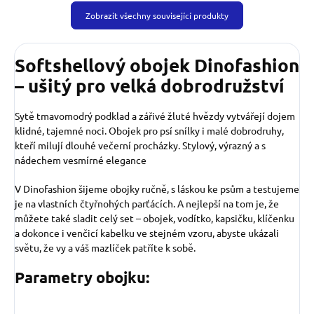
Zobrazit všechny související produkty
Softshellový obojek Dinofashion
– ušitý pro velká dobrodružství
Sytě tmavomodrý podklad a zářivé žluté hvězdy vytvářejí dojem
klidné, tajemné noci. Obojek pro psí snílky i malé dobrodruhy,
kteří milují dlouhé večerní procházky. Stylový, výrazný a s
nádechem vesmírné elegance
V Dinofashion šijeme obojky ručně, s láskou ke psům a testujeme
je na vlastních čtyřnohých parťácích. A nejlepší na tom je, že
můžete také sladit celý set – obojek, vodítko, kapsičku, klíčenku
a dokonce i venčicí kabelku ve stejném vzoru, abyste ukázali
světu, že vy a váš mazlíček patříte k sobě.
Parametry obojku: