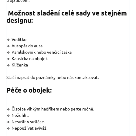
trojzubcem.
Možnost sladění celé sady ve stejném
designu:
🔹 Vodítko
🔹 Autopás do auta
🔹 Pamlskovník nebo venčící taška
🔹 Kapsička na obojek
🔹 Klíčenka
Stačí napsat do poznámky nebo nás kontaktovat.
Péče o obojek:
🔹 Čistěte vlhkým hadříkem nebo perte ručně.
🔹 Nežehlit.
🔹 Nesušit v sušičce.
🔹 Nepoužívat aviváž.