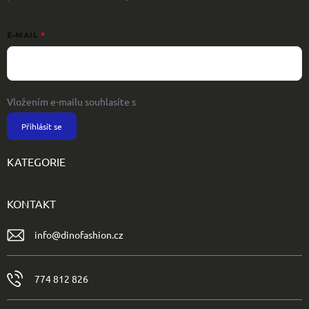
E-MAIL
Vložením e-mailu souhlasíte s
podmínkami ochrany osobních údajů
Přihlásit se
KATEGORIE
KONTAKT
info
@
dinofashion.cz
774 812 826