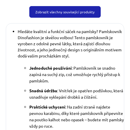
Zobrazit všechny související produkty
Hledáte kvalitní a funkční sáček na pamlsky? Pamlskovník
Dinofashion je skvělou volbou! Tento pamlskovník je
vyroben z odolné pevné látky, která zajistí dlouhou
životnost, a jeho jedinečný design s originálním motivem
dodá vašim procházkám styl.
Jednoduché používání
: Pamlskovník se snadno
zapíná na suchý zip, což umožňuje rychlý přístup k
pamlskům.
Snadná údržba
: Vnitřek je opatřen podšívkou, která
usnadňuje vyklepání drobků a čištění.
Praktické uchycení
: Na zadní straně najdete
pevnou karabinu, díky které pamlskovník připevníte
na poutko kalhot nebo opasek – budete mít pamlsky
vždy po ruce.