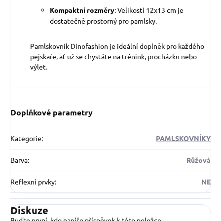
Kompaktní rozměry
: Velikostí 12x13 cm je
dostatečně prostorný pro pamlsky.
Pamlskovník Dinofashion je ideální doplněk pro každého
pejskaře, ať už se chystáte na trénink, procházku nebo
výlet.
Doplňkové parametry
Kategorie
:
PAMLSKOVNÍKY
Barva
:
Růžová
Reflexní prvky
:
NE
Diskuze
Buďte první, kdo napíše příspěvek k této položce.