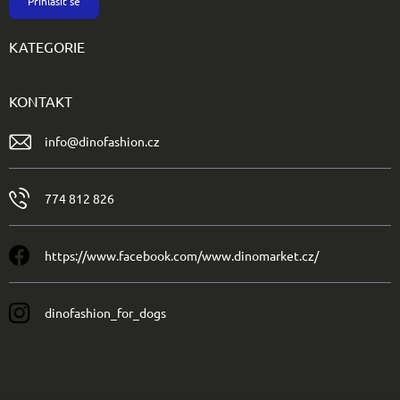
Přihlásit se
KATEGORIE
KONTAKT
info
@
dinofashion.cz
774 812 826
https://www.facebook.com/www.dinomarket.cz/
dinofashion_for_dogs