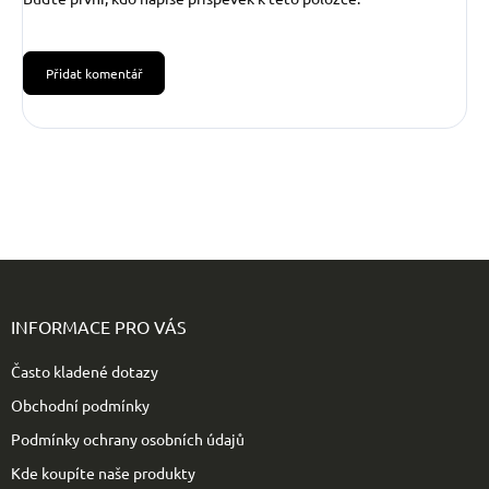
Přidat komentář
Z
á
p
INFORMACE PRO VÁS
a
t
Často kladené dotazy
í
Obchodní podmínky
Podmínky ochrany osobních údajů
Kde koupíte naše produkty