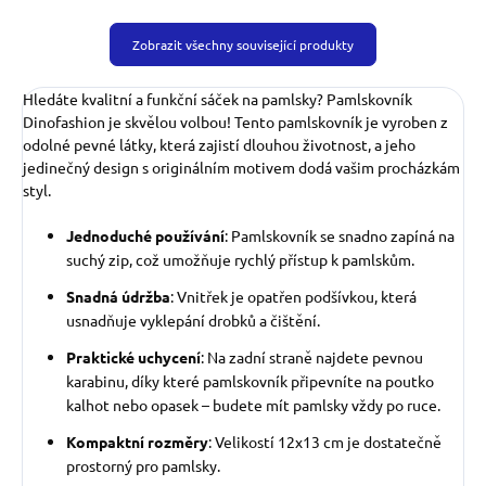
Zobrazit všechny související produkty
Hledáte kvalitní a funkční sáček na pamlsky? Pamlskovník
Dinofashion je skvělou volbou! Tento pamlskovník je vyroben z
odolné pevné látky, která zajistí dlouhou životnost, a jeho
jedinečný design s originálním motivem dodá vašim procházkám
styl.
Jednoduché používání
: Pamlskovník se snadno zapíná na
suchý zip, což umožňuje rychlý přístup k pamlskům.
Snadná údržba
: Vnitřek je opatřen podšívkou, která
usnadňuje vyklepání drobků a čištění.
Praktické uchycení
: Na zadní straně najdete pevnou
karabinu, díky které pamlskovník připevníte na poutko
kalhot nebo opasek – budete mít pamlsky vždy po ruce.
Kompaktní rozměry
: Velikostí 12x13 cm je dostatečně
prostorný pro pamlsky.