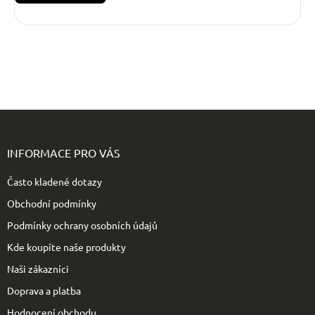
Z
á
p
INFORMACE PRO VÁS
a
t
Často kladené dotazy
í
Obchodní podmínky
Podmínky ochrany osobních údajů
Kde koupíte naše produkty
Naši zákazníci
Doprava a platba
Hodnocení obchodu