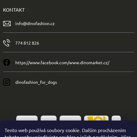
KONTAKT
info
@
dinofashion.cz
774 812 826
https://www.facebook.com/www.dinomarket.cz/
dinofashion_for_dogs
Tento web používá soubory cookie. Dalším procházením
tohoto webu vyjadřujete souhlas s jejich používáním.. Více