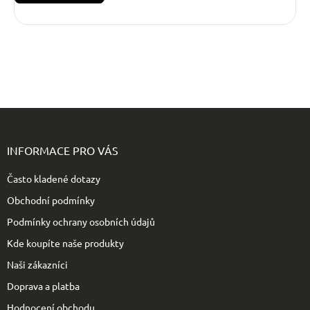
Z
á
p
INFORMACE PRO VÁS
a
t
Často kladené dotazy
í
Obchodní podmínky
Podmínky ochrany osobních údajů
Kde koupíte naše produkty
Naši zákazníci
Doprava a platba
Hodnocení obchodu