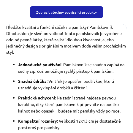
Zobrazit všechny související produkty
Hledáte kvalitní a funkční sáček na pamlsky? Pamlskovník
Dinofashion je skvělou volbou! Tento pamlskovník je vyroben z
odolné pevné látky, která zajistí dlouhou životnost, a jeho
jedinečný design s originálním motivem dodá vašim procházkám
styl.
Jednoduché používání
: Pamlskovník se snadno zapíná na
suchý zip, což umožňuje rychlý přístup k pamlskům.
Snadná údržba
: Vnitřek je opatřen podšívkou, která
usnadňuje vyklepání drobků a čištění.
Praktické uchycení
: Na zadní straně najdete pevnou
karabinu, díky které pamlskovník připevníte na poutko
kalhot nebo opasek – budete mít pamlsky vždy po ruce.
Kompaktní rozměry
: Velikostí 12x13 cm je dostatečně
prostorný pro pamlsky.