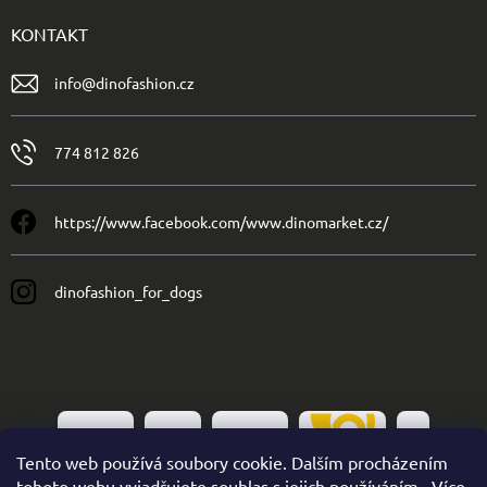
KONTAKT
info
@
dinofashion.cz
774 812 826
https://www.facebook.com/www.dinomarket.cz/
dinofashion_for_dogs
Tento web používá soubory cookie. Dalším procházením
tohoto webu vyjadřujete souhlas s jejich používáním.. Více