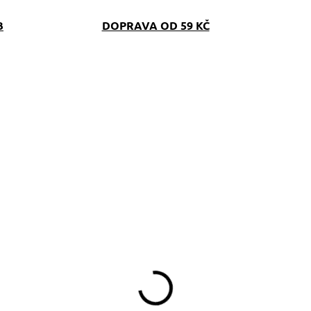
B
DOPRAVA OD 59 KČ
SKLADEM
SKLAD
(>5 KS)
(>5 K
amlskovník Scribble
Obojek softshell
Scribble
349 Kč