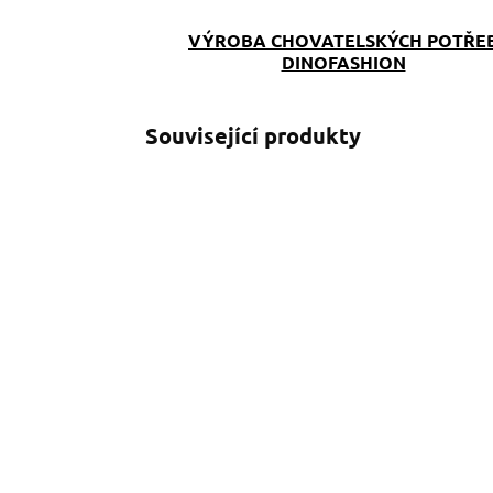
VÝROBA CHOVATELSKÝCH POTŘE
DINOFASHION
Související produkty
SKLADEM
(>5 KS)
Kabelka crossbody
P
Scribble