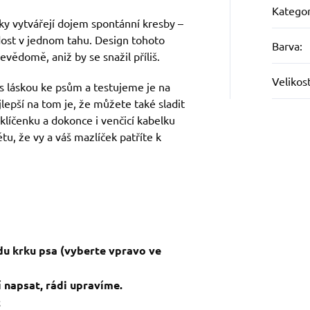
Kategor
ky vytvářejí dojem spontánní kresby –
dost v jednom tahu. Design tohoto
Barva
:
vědomě, aniž by se snažil příliš.
Velikos
s láskou ke psům a testujeme je na
jlepší na tom je, že můžete také sladit
 klíčenku a dokonce i venčicí kabelku
tu, že vy a váš mazlíček patříte k
du krku psa (vyberte vpravo ve
 napsat, rádi upravíme.
c