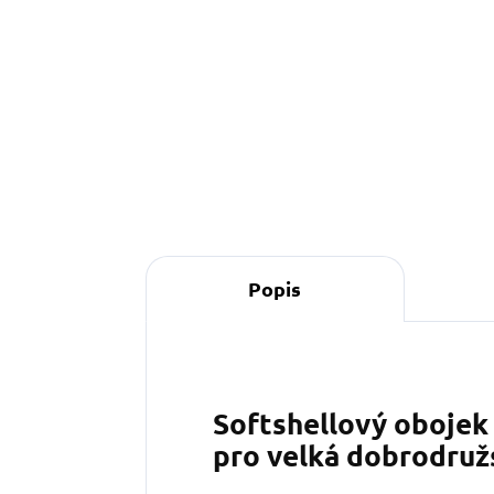
590 Kč
Do košíku
Popis
Softshellový obojek 
pro velká dobrodruž