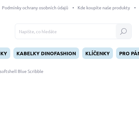
Podmínky ochrany osobních údajů
Kde koupíte naše produkty
Hledat
ÍKY
KABELKY DINOFASHION
KLÍČENKY
PRO PÁ
softshell Blue Scribble
dnocení
ZNAČKA:
DINOFASHION
od
549 Kč
Měrná
ZVOLTE VARIANTU
cena:
DÉLKA