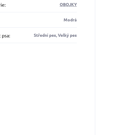
ie
:
OBOJKY
Modrá
t psa
:
Střední pes, Velký pes