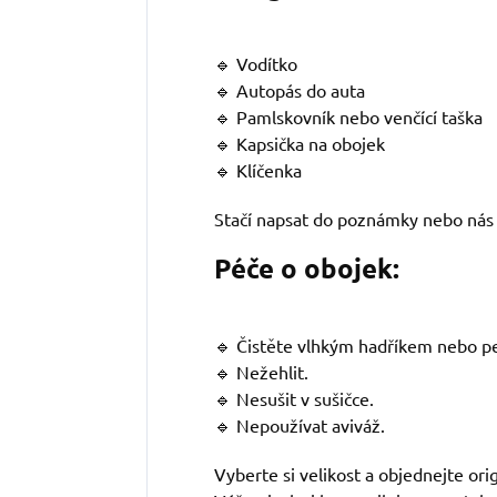
🔹 Vodítko
🔹 Autopás do auta
🔹 Pamlskovník nebo venčící taška
🔹 Kapsička na obojek
🔹 Klíčenka
Stačí napsat do poznámky nebo nás 
Péče o obojek:
🔹 Čistěte vlhkým hadříkem nebo pe
🔹 Nežehlit.
🔹 Nesušit v sušičce.
🔹 Nepoužívat aviváž.
Vyberte si velikost a objednejte ori