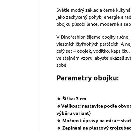
Světle modrý základ a černé klikyhá
jako zachycený pohyb, energie a ra
obojku působí lehce, moderně a sebe
V Dinofashion šijeme obojky ručně, 
vlastních čtyřnohých parťácích. A ne
celý set – obojek, vodítko, kapsičku,
ve stejném vzoru, abyste ukázali svě
sobě.
Parametry obojku:
🔹 Šířka: 3 cm
🔹Velikost: nastavíte podle obvo
výběru variant)
🔹 Možnost úpravy na míru – stačí
🔹 Zapínání na plastový trojzube