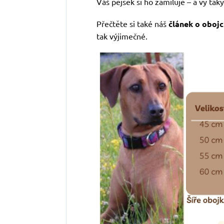
Váš pejsek si ho zamiluje – a vy taky
Přečtěte si také náš
článek o obojc
tak výjimečné.