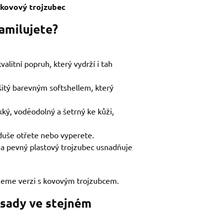
a kovový trojzubec
zamilujete?
alitní popruh, který vydrží i tah
šitý barevným softshellem, který
kký, voděodolný a šetrný ke kůži,
duše otřete nebo vyperete.
 na pevný plastový trojzubec usnadňuje
jeme verzi s kovovým trojzubcem.
 sady ve stejném