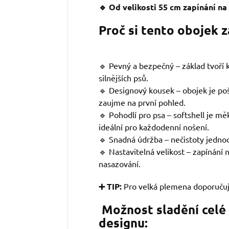
🔹 Od velikosti 55 cm zapínání n
Proč si tento obojek 
🔹 Pevný a bezpečný – základ tvoří kv
silnějších psů.
🔹 Designový kousek – obojek je po
zaujme na první pohled.
🔹 Pohodlí pro psa – softshell je mě
ideální pro každodenní nošení.
🔹 Snadná údržba – nečistoty jedno
🔹 Nastavitelná velikost – zapínání
nasazování.
➕ TIP:
Pro velká plemena doporuču
Možnost sladění celé
designu: