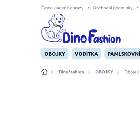
Přejít
Často kladené dotazy
Obchodní podmínky
na
obsah
OBOJKY
VODÍTKA
PAMLSKOVN
Domů
Dinofashion
OBOJKY
Obojek 
Neohodnoceno
Podrobnosti ho