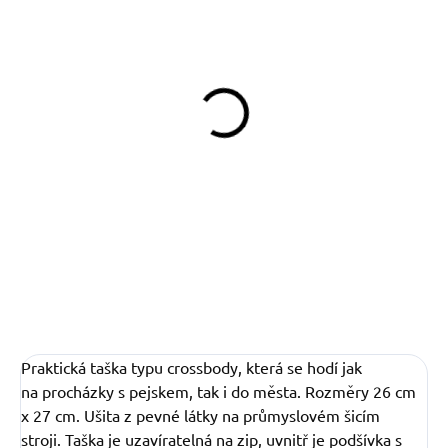
SKLADEM
SKLADEM
(>5 KS)
(>5 KS)
Obojek softshell Blue
Obojek softshell Scribble
Scribble
590 Kč
od
549 Kč
od
Detail
Detail
Praktická taška typu crossbody, která se hodí jak
na procházky s pejskem, tak i do města. Rozměry 26 cm
x 27 cm. Ušita z pevné látky na průmyslovém šicím
stroji. Taška je uzavíratelná na zip, uvnitř je podšívka s