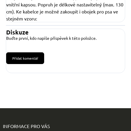
vnitřní kapsou. Popruh je délkově nastavitelný (max. 130
cm). Ke kabelce je možné zakoupit i obojek pro psa ve
stejném vzoru:
Diskuze
Buďte první, kdo napíše příspěvek k této položce.
Přidat komentář
Z
á
p
INFORMACE PRO VÁS
a