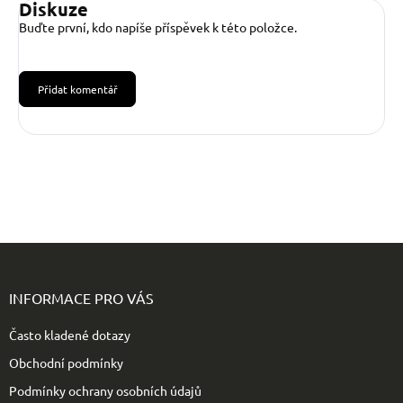
Diskuze
Buďte první, kdo napíše příspěvek k této položce.
Přidat komentář
Z
á
p
INFORMACE PRO VÁS
a
t
Často kladené dotazy
í
Obchodní podmínky
Podmínky ochrany osobních údajů