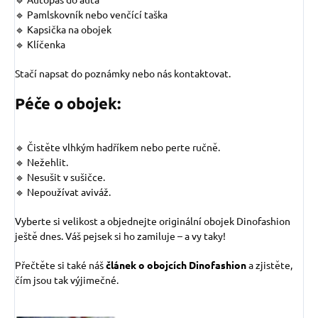
🔹 Pamlskovník nebo venčící taška
🔹 Kapsička na obojek
🔹 Klíčenka
Stačí napsat do poznámky nebo nás kontaktovat.
Péče o obojek:
🔹 Čistěte vlhkým hadříkem nebo perte ručně.
🔹 Nežehlit.
🔹 Nesušit v sušičce.
🔹 Nepoužívat aviváž.
Vyberte si velikost a objednejte originální obojek Dinofashion
ještě dnes. Váš pejsek si ho zamiluje – a vy taky!
Přečtěte si také náš
článek o obojcích Dinofashion
a zjistěte,
čím jsou tak výjimečné.