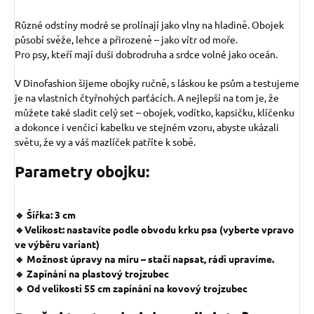
Různé odstíny modré se prolínají jako vlny na hladině. Obojek
působí svěže, lehce a přirozeně – jako vítr od moře.
Pro psy, kteří mají duši dobrodruha a srdce volné jako oceán.
V Dinofashion šijeme obojky ručně, s láskou ke psům a testujeme
je na vlastních čtyřnohých parťácích. A nejlepší na tom je, že
můžete také sladit celý set – obojek, vodítko, kapsičku, klíčenku
a dokonce i venčicí kabelku ve stejném vzoru, abyste ukázali
světu, že vy a váš mazlíček patříte k sobě.
Parametry obojku:
🔹 Šířka: 3 cm
🔹Velikost: nastavíte podle obvodu krku psa (vyberte vpravo
ve výběru variant)
🔹 Možnost úpravy na míru – stačí napsat, rádi upravíme.
🔹 Zapínání na plastový trojzubec
🔹 Od velikosti 55 cm zapínání na kovový trojzubec