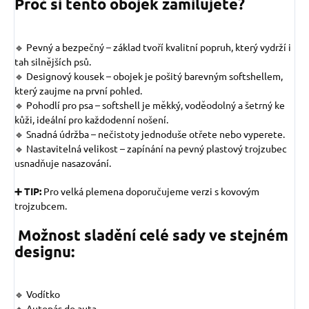
Proč si tento obojek zamilujete?
🔹 Pevný a bezpečný – základ tvoří kvalitní popruh, který vydrží i
tah silnějších psů.
🔹 Designový kousek – obojek je pošitý barevným softshellem,
který zaujme na první pohled.
🔹 Pohodlí pro psa – softshell je měkký, voděodolný a šetrný ke
kůži, ideální pro každodenní nošení.
🔹 Snadná údržba – nečistoty jednoduše otřete nebo vyperete.
🔹 Nastavitelná velikost – zapínání na pevný plastový trojzubec
usnadňuje nasazování.
➕ TIP:
Pro velká plemena doporučujeme verzi s kovovým
trojzubcem.
Možnost sladění celé sady ve stejném
designu:
🔹 Vodítko
🔹 Autopás do auta