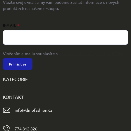
Vložte svůj e-mail a my vám budeme zasílat informace o nových
produktech na našem e-shopu.
E-MAIL
Vložením e-mailu souhlasíte s
podmínkami ochrany osobních údajů
Přihlásit se
KATEGORIE
KONTAKT
info
@
dinofashion.cz
774 812 826