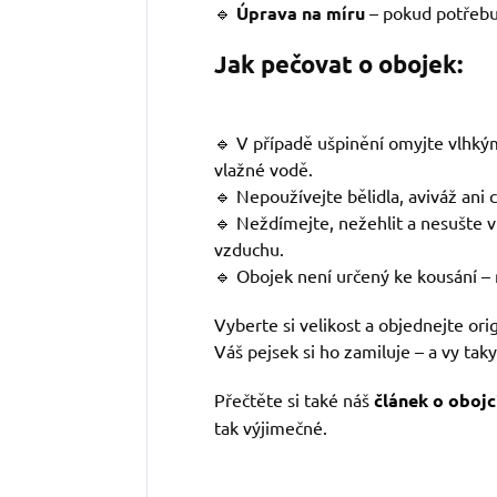
🔹
Úprava na míru
– pokud potřebuj
Jak pečovat o obojek:
🔹 V případě ušpinění omyjte vlhk
vlažné vodě.
🔹 Nepoužívejte bělidla, aviváž ani 
🔹 Neždímejte, nežehlit a nesušte v
vzduchu.
🔹 Obojek není určený ke kousání – 
Vyberte si velikost a objednejte ori
Váš pejsek si ho zamiluje – a vy taky
Přečtěte si také náš
článek o obojc
tak výjimečné.