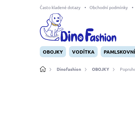
Přejít
Často kladené dotazy
Obchodní podmínky
na
obsah
OBOJKY
VODÍTKA
PAMLSKOVN
Domů
Dinofashion
OBOJKY
Popruho
Neohodnoceno
Podrobnosti ho