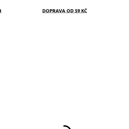
B
DOPRAVA OD 59 KČ
SKLADEM
SKLAD
(>5 KS)
(>5 K
topovací vodítko
Klíčenka na míru
ervené, šířka 20mm
červená