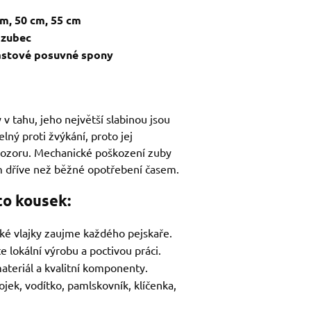
cm, 50 cm, 55 cm
jzubec
lastové posuvné spony
 tahu, jeho největší slabinou jsou
lný proti žvýkání, proto jej
dozoru. Mechanické poškození zuby
dříve než běžné opotřebení časem.
to kousek:
cké vlajky zaujme každého pejskaře.
e lokální výrobu a poctivou práci.
ateriál a kvalitní komponenty.
ojek, vodítko, pamlskovník, klíčenka,