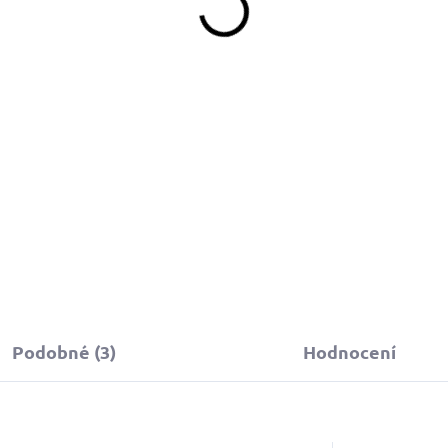
239 Kč
180 Kč
d
Detail
Do košíku
topovací vodítko červené o
Červená klíčenka na míru z
ířce 20 mm vyniká svou
odolného softshellu s pevno
ýraznou barvou, která zvyšuje
kovovou koncovkou.
ezpečnost, a zároveň je
ohodlné pro každodenní
rocházky se psem.
Podobné (3)
Hodnocení