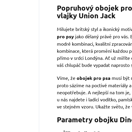
Popruhový obojek pro
vlajky Union Jack
Milujete britský styl a ikonický mot
pro psy
jako dělaný právě pro vás. E
modré kombinaci, kvalitní zpracování
kombinace, která promění každou p
přímo v srdci Londýna. Ať už míříte
váš chlupáč bude vypadat naprosto 
Víme, že
obojek pro psa
musí být n
proto sázíme na poctivé materiály a
neopotřebuje. A nejlepší na tom je, 
u nás najdete i ladící vodítko, pam
ve stejném vzoru. Ukažte světu, že v
Parametry obojku Din