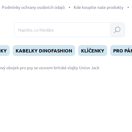
Podmínky ochrany osobních údajů
Kde koupíte naše produkty
Hledat
ÍKY
KABELKY DINOFASHION
KLÍČENKY
PRO PÁ
vý obojek pro psy se vzorem britské vlajky Union Jack
dnocení
ZNAČKA:
DINOFASHION
od
299 Kč
Měrná
ZVOLTE VARIANTU
cena:
DÉLKA