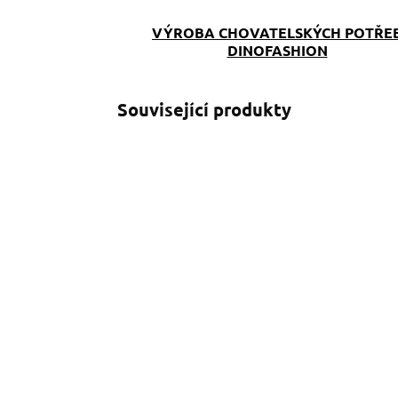
VÝROBA CHOVATELSKÝCH POTŘE
DINOFASHION
Související produkty
SKLADEM
(>5 KS)
Provazové vodítko
S
Milly červené
č