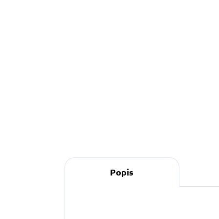
329 Kč
o
Do košíku
S
š
v
b
p
p
Popis