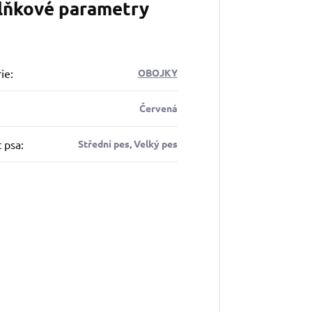
lňkové parametry
ie
:
OBOJKY
Červená
t psa
:
Střední pes, Velký pes