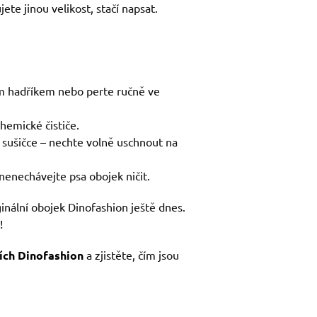
ete jinou velikost, stačí napsat.
ým hadříkem nebo perte ručně ve
chemické čističe.
 sušičce – nechte volně uschnout na
nenechávejte psa obojek ničit.
ginální obojek Dinofashion ještě dnes.
!
ích Dinofashion
a zjistěte, čím jsou