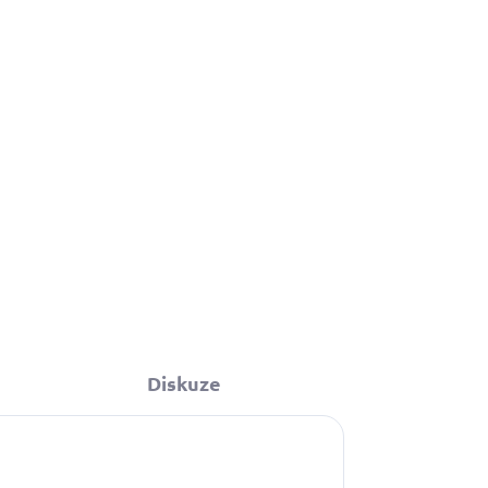
169 Kč
Do košíku
u
Diskuze