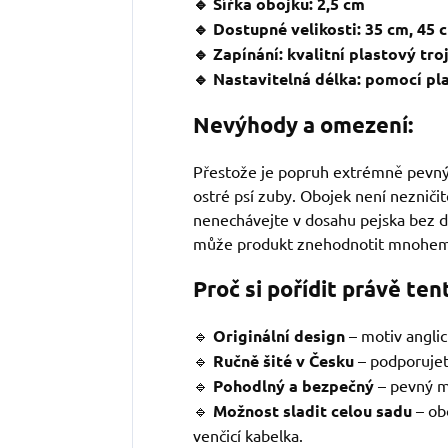
🔹 Šířka obojku: 2,5 cm
🔹 Dostupné velikosti: 35 cm, 45 
🔹 Zapínání: kvalitní plastový tro
🔹 Nastavitelná délka: pomocí p
Nevýhody a omezení:
Přestože je popruh extrémně pevný v
ostré psí zuby. Obojek není nezničite
nenechávejte v dosahu pejska bez 
může produkt znehodnotit mnohem 
Proč si pořídit právě ten
🔹
Originální design
– motiv angli
🔹
Ručně šité v Česku
– podporujet
🔹
Pohodlný a bezpečný
– pevný m
🔹
Možnost sladit celou sadu
– ob
venčicí kabelka.