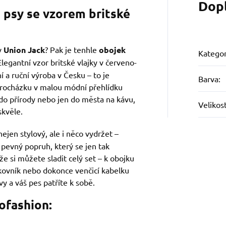
Dop
 psy se vzorem britské
iv
Union Jack
? Pak je tenhle
obojek
Kategor
legantní vzor britské vlajky v červeno-
 a ruční výroba v Česku – to je
Barva
:
rocházku v malou módní přehlídku
 do přírody nebo jen do města na kávu,
Velikos
skvěle.
ejen stylový, ale i něco vydržet –
 pevný popruh, který se jen tak
že si můžete sladit celý set – k obojku
lskovník nebo dokonce venčicí kabelku
y a váš pes patříte k sobě.
ofashion: