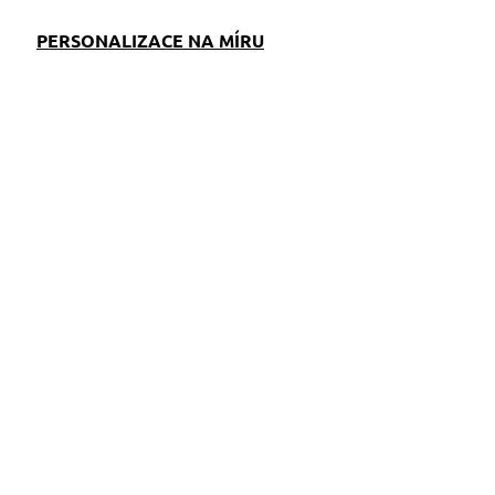
PERSONALIZACE NA MÍRU
EM
SKLADEM
S)
(1 KS)
Zásobník na WC sáčky
Decent červený