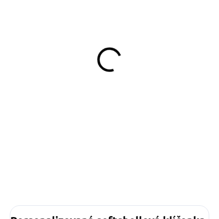
(4 KS)
Popruhový obojek pro psy
se vzorem britské vlajky
Union Jack
299 Kč
od
Detail
Přidejte psímu outfitu šmrnc!
Ručně šitý obojek s anglickou
vlajkou je stylový, pohodlný a
dělá z každé procházky malou
módní přehlídku.