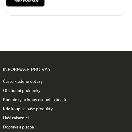
Přidat komentář
Z
á
p
INFORMACE PRO VÁS
a
t
Často kladené dotazy
í
Obchodní podmínky
Podmínky ochrany osobních údajů
Kde koupíte naše produkty
Naši zákazníci
Doprava a platba