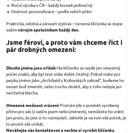
🔹 Ruční výroba v ČR – každý kousek jedinečný
🔹 Možnost personalizace – podle vašich přání
Praktická, odolná a zároveň stylová – červená klíčenka se stane
vaším
věrným společníkem každý den
.
Jsme féroví, a proto vám chceme říct i
pár drobných omezení:
Dlouhá jména jsou oříšek:
Na klíčenku se vejde jen omezený
počet znaků, aby byl text stále dobře čitelný. Pokud máte pro
pejska jméno jako „Archibald z Královských zahrad“, budeme ho
muset buď zmenšit, nebo trochu zkrátit, aby z toho nebyla jen
nečitelná blecha.
Omezená možnost vrácení:
Protože jde o produkt vyrobený
přímo pro vás (s vaším psem nebo jménem), nemůžete ho vrátit
jen proto, že jste si to rozmysleli. Jakmile je na tom váš potisk, je
to prostě váš unikát.
Neváhejte nás kontaktovat a nechte si vyrobit klíčenku