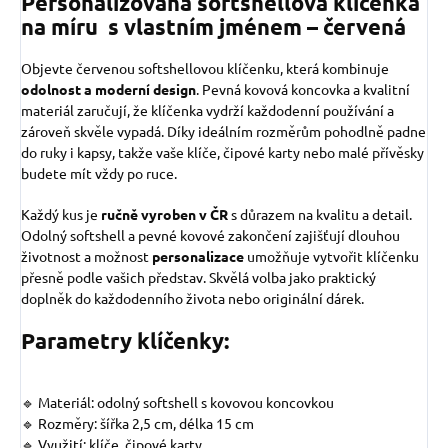
Personalizovaná softshellová klíčenka
na míru s vlastním jménem – červená
Objevte červenou softshellovou klíčenku, která kombinuje
odolnost a moderní design
. Pevná kovová koncovka a kvalitní
materiál zaručují, že klíčenka vydrží každodenní používání a
zároveň skvěle vypadá. Díky ideálním rozměrům pohodlně padne
do ruky i kapsy, takže vaše klíče, čipové karty nebo malé přívěsky
budete mít vždy po ruce.
Každý kus je
ručně vyroben v ČR
s důrazem na kvalitu a detail.
Odolný softshell a pevné kovové zakončení zajišťují dlouhou
životnost a možnost
personalizace
umožňuje vytvořit klíčenku
přesně podle vašich představ. Skvělá volba jako praktický
doplněk do každodenního života nebo originální dárek.
Parametry klíčenky:
🔹 Materiál: odolný softshell s kovovou koncovkou
🔹 Rozměry: šířka 2,5 cm, délka 15 cm
🔹 Využití: klíče, čipové karty,