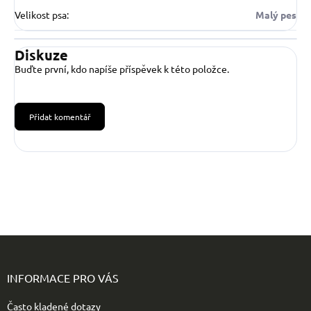
Velikost psa
:
Malý pes
Diskuze
Buďte první, kdo napíše příspěvek k této položce.
Přidat komentář
Z
á
p
INFORMACE PRO VÁS
a
t
Často kladené dotazy