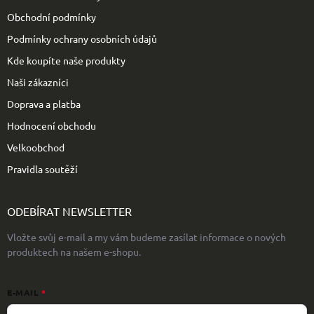
í
Obchodní podmínky
Podmínky ochrany osobních údajů
Kde koupíte naše produkty
Naši zákazníci
Doprava a platba
Hodnocení obchodu
Velkoobchod
Pravidla soutěží
ODEBÍRAT NEWSLETTER
Vložte svůj e-mail a my vám budeme zasílat informace o nových
produktech na našem e-shopu.
E-MAIL