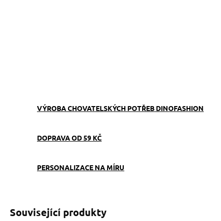
−
+
Přidat do košíku
Obojek můžete sladit
s
vodítkem
,
pamlskovníkem
a
kabelkou
ve stejném vzoru.
ZEPTAT SE
VÝROBA CHOVATELSKÝCH POTŘEB DINOFASHION
DOPRAVA OD 59 KČ
PERSONALIZACE NA MÍRU
Související produkty