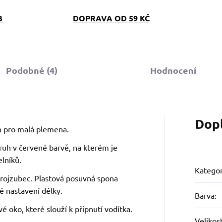
B
DOPRAVA OD 59 KČ
Podobné (4)
Hodnocení
Dop
n pro malá plemena.
ruh v červené barvě, na kterém je
lníků.
Kategor
trojzubec. Plastová posuvná spona
 nastavení délky.
Barva
:
 oko, které slouží k připnutí vodítka.
Velikos