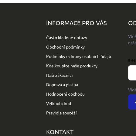
Z
á
p
INFORMACE PRO VÁS
OD
a
t
Vlo
Často kladené dotazy
í
naš
Obchodní podmínky
Podmínky ochrany osobních údajů
E-M
Kde koupíte naše produkty
Naši zákazníci
Doprava a platba
Vlo
Hodnocení obchodu
Velkoobchod
Pravidla soutěží
KONTAKT