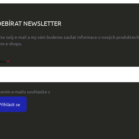
EBÍRAT NEWSLETTER
žte svůj e-mail a my vám budeme zasílat informace o nových produktech
em e-shopu.
AIL
žením e-mailu souhlasíte s
podmínkami ochrany osobních údajů
Přihlásit se