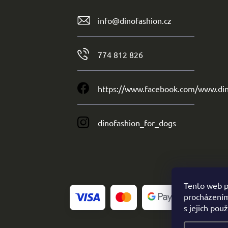
info
@
dinofashion.cz
774 812 826
https://www.facebook.com/www.din
dinofashion_for_dogs
Tento web p
procházením
s jejich pou