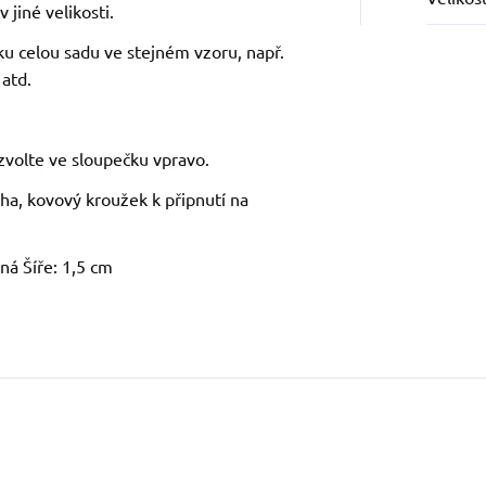
 jiné velikosti.
ku celou sadu ve stejném vzoru, např.
 atd.
zvolte ve sloupečku vpravo.
ha, kovový kroužek k připnutí na
ná Šíře: 1,5 cm