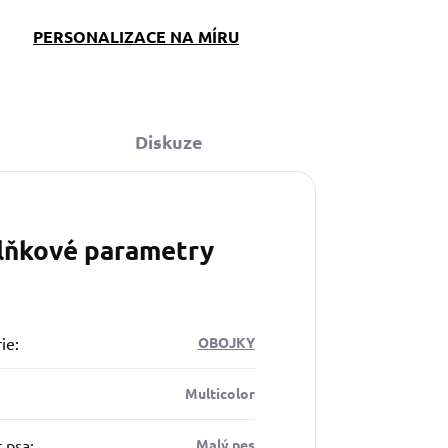
PERSONALIZACE NA MÍRU
Diskuze
lňkové parametry
ie
:
OBOJKY
Multicolor
t psa
:
Malý pes