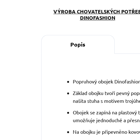
VÝROBA CHOVATELSKÝCH POTŘE
DINOFASHION
Popis
Popruhový obojek Dinofashio
Základ obojku tvoří pevný pop
našita stuha s motivem trojúhe
Obojek se zapíná na plastový 
umožňuje jednoduché a přesné
Na obojku je připevněno kovové