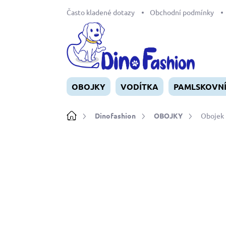
Přejít
Často kladené dotazy
Obchodní podmínky
na
obsah
OBOJKY
VODÍTKA
PAMLSKOVN
Domů
Dinofashion
OBOJKY
Obojek 
Neohodnoceno
Podrobnosti ho