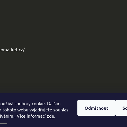
omarket.cz/
oužívá soubory cookie. Dalším
Odmítnout
S
 tohoto webu vyjadřujete souhlas
žíváním.. Více informací
zde
.