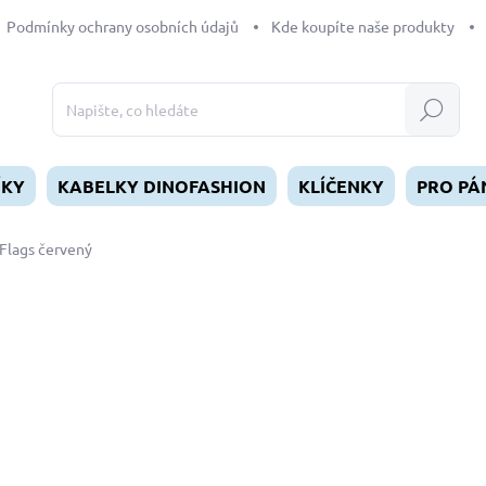
Podmínky ochrany osobních údajů
Kde koupíte naše produkty
Hledat
ÍKY
KABELKY DINOFASHION
KLÍČENKY
PRO PÁ
Flags červený
dnocení
ZNAČKA:
DINOFASHION
od
199 Kč
Měrná
ZVOLTE VARIANTU
cena:
DÉLKA