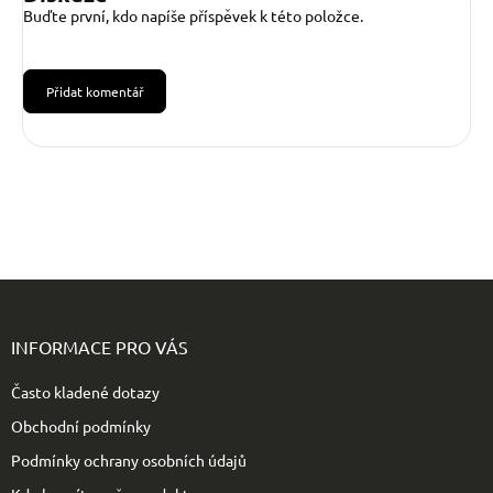
Buďte první, kdo napíše příspěvek k této položce.
Přidat komentář
Z
á
p
INFORMACE PRO VÁS
a
t
Často kladené dotazy
í
Obchodní podmínky
Podmínky ochrany osobních údajů