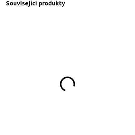
Související produkty
SKLADEM
(>5 KS)
Reflexní obojek modrý s
tlapkami
259 Kč
od
Detail