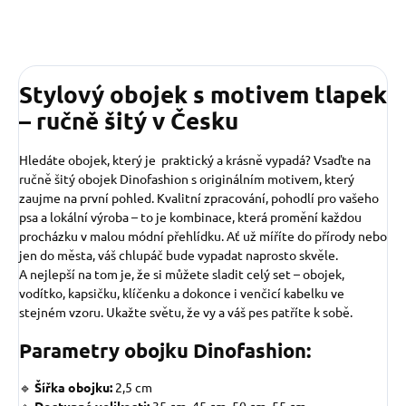
Stylový obojek s motivem tlapek
– ručně šitý v Česku
Hledáte obojek, který je praktický a krásně vypadá? Vsaďte na
ručně šitý obojek Dinofashion s originálním motivem, který
zaujme na první pohled. Kvalitní zpracování, pohodlí pro vašeho
psa a lokální výroba – to je kombinace, která promění každou
procházku v malou módní přehlídku. Ať už míříte do přírody nebo
jen do města, váš chlupáč bude vypadat naprosto skvěle.
A nejlepší na tom je, že si můžete sladit celý set – obojek,
vodítko, kapsičku, klíčenku a dokonce i venčicí kabelku ve
stejném vzoru. Ukažte světu, že vy a váš pes patříte k sobě.
Parametry obojku Dinofashion:
🔹
Šířka obojku:
2,5 cm