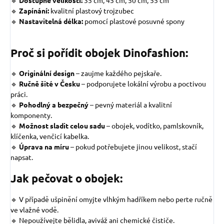
🔹
Dostupné velikosti:
35 cm, 45 cm, 50 cm, 55 cm
🔹
Zapínání:
kvalitní plastový trojzubec
🔹
Nastavitelná délka:
pomocí plastové posuvné spony
Proč si pořídit obojek Dinofashion:
🔹
Originální design
–
zaujme každého pejskaře.
🔹
Ručně šité v Česku
– podporujete lokální výrobu a poctivou
práci.
🔹
Pohodlný a bezpečný
– pevný materiál a kvalitní
komponenty.
🔹
Možnost sladit celou sadu
– obojek, vodítko, pamlskovník,
klíčenka, venčicí kabelka.
🔹
Úprava na míru
– pokud potřebujete jinou velikost, stačí
napsat.
Jak pečovat o obojek:
🔹 V případě ušpinění omyjte vlhkým hadříkem nebo perte ručně
ve vlažné vodě.
🔹 Nepoužívejte bělidla, aviváž ani chemické čističe.