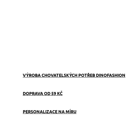
ZVOLTE VARIANTU
−
+
Přidat do košíku
Obojek můžete sladit
s
vodítkem
,
pamlskovníkem
a
kabelkou
ve stejném vzoru.
ZEPTAT SE
VÝROBA CHOVATELSKÝCH POTŘEB DINOFASHION
DOPRAVA OD 59 KČ
PERSONALIZACE NA MÍRU