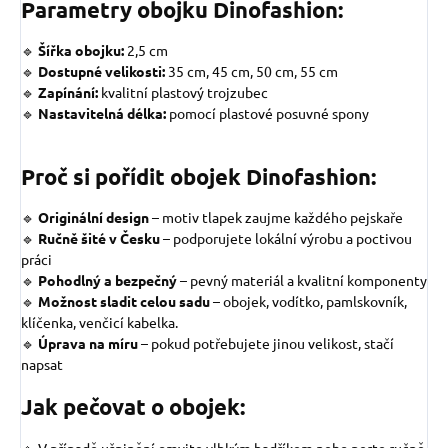
Parametry obojku Dinofashion:
🔹
Šířka obojku:
2,5 cm
🔹
Dostupné velikosti:
35 cm, 45 cm, 50 cm, 55 cm
🔹
Zapínání:
kvalitní plastový trojzubec
🔹
Nastavitelná délka:
pomocí plastové posuvné spony
Proč si pořídit obojek Dinofashion:
🔹
Originální design
– motiv tlapek zaujme každého pejskaře
🔹
Ručně šité v Česku
– podporujete lokální výrobu a poctivou
práci
🔹
Pohodlný a bezpečný
– pevný materiál a kvalitní komponenty
🔹
Možnost sladit celou sadu
– obojek, vodítko, pamlskovník,
klíčenka, venčicí kabelka.
🔹
Úprava na míru
– pokud potřebujete jinou velikost, stačí
napsat
Jak pečovat o obojek:
🔹 V případě ušpinění omyjte vlhkým hadříkem nebo perte ručně