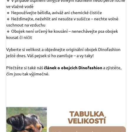
ve vlažné vodě
🔹 Nepoužívejte bělidla, aviváž ani chemické čističe
🔹 Neždímejte, nežehlit ani nesušte v sušičce – nechte volně
uschnout na vzduchu
🔹 Obojek není určený ke kousání – nenechávejte psa obojek
kousat či ničit
Vyberte si velikost a objednejte originální obojek Dinofashion
ještě dnes. Váš pejsek si ho zamiluje – a vy taky!
Přečtěte si také náš
článek o obojcích Dinofashion
a zjistěte,
čím jsou tak výjimečné.