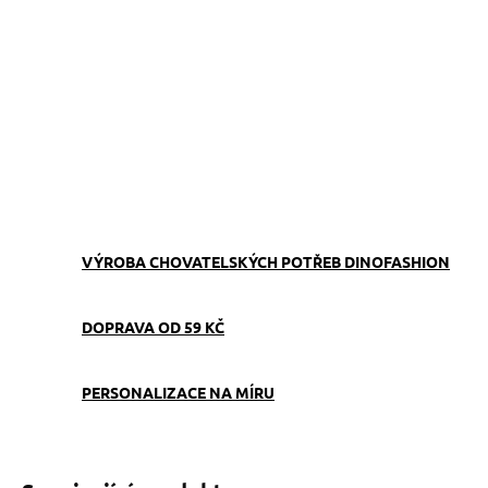
−
+
Přidat do košíku
Osvědčená klasika, kterou milují pejsci i jejich majitelé.
Pohodlný, ručně šitý obojek Dinofashion s motivem barevných
paciček
ZEPTAT SE
VÝROBA CHOVATELSKÝCH POTŘEB DINOFASHION
DOPRAVA OD 59 KČ
PERSONALIZACE NA MÍRU