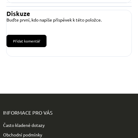
Diskuze
Buďte první, kdo napíše příspěvek k této položce.
Přidat komentář
Z
á
p
INFORMACE PRO VÁS
a
t
Často kladené dotazy
í
Obchodní podmínky