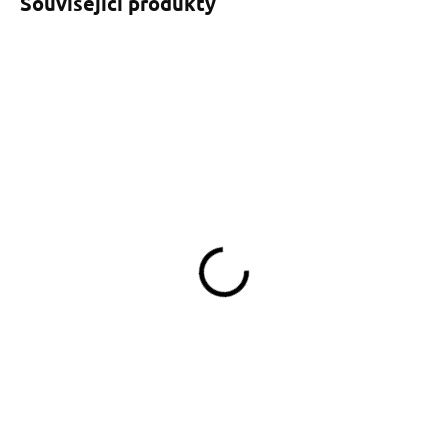
Související produkty
SKLADEM
SKLADEM
(>5 KS)
(>5 KS)
Popruhové vodítko
Autopás pro psy Coloured
Coloured Paw
Paw
319 Kč
349 Kč
od
Detail
Do košíku