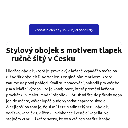
Zobrazit všechny související produkty
Stylový obojek s motivem tlapek
– ručně šitý v Česku
Hledáte obojek, který je praktický a krásně vypadá? Vsaďte na
ručně šitý obojek Dinofashion s originálním motivem, který
zaujme na první pohled. Kvalitní zpracování, pohodlí pro vašeho
psa a lokální výroba – to je kombinace, která promění každou
procházku v malou módní přehlídku. Ať už míříte do přírody nebo
jen do města, váš chlupáč bude vypadat naprosto skvěle.
A nejlepší na tom je, že si můžete sladit celý set – obojek,
vodítko, kapsičku, klíčenku a dokonce i venčicí kabelku ve
stejném vzoru. Ukažte světu, že vy a váš pes patříte k sobě.