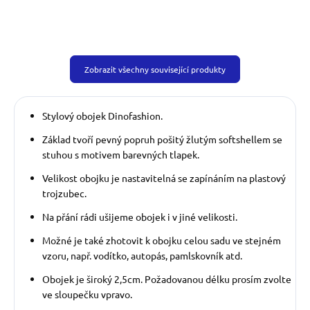
Zobrazit všechny související produkty
Stylový obojek Dinofashion.
Základ tvoří pevný popruh pošitý žlutým softshellem se
stuhou s motivem barevných tlapek.
Velikost obojku je nastavitelná se zapínáním na plastový
trojzubec.
Na přání rádi ušijeme obojek i v jiné velikosti.
Možné je také zhotovit k obojku celou sadu ve stejném
vzoru, např. vodítko, autopás, pamlskovník atd.
Obojek je široký 2,5cm. Požadovanou délku prosím zvolte
ve sloupečku vpravo.