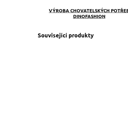
VÝROBA CHOVATELSKÝCH POTŘE
DINOFASHION
Související produkty
SKLADEM
(>5 KS)
Obojek Psí tlapky
O
softshell