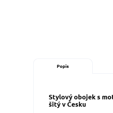
549 Kč
od
o
Detail
Popis
Stylový obojek s mo
šitý v Česku