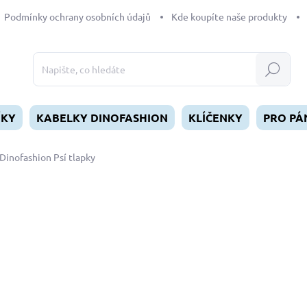
Podmínky ochrany osobních údajů
Kde koupíte naše produkty
Hledat
ÍKY
KABELKY DINOFASHION
KLÍČENKY
PRO PÁ
Dinofashion Psí tlapky
dnocení
ZNAČKA:
DINOFASHION
od
329 Kč
Měrná
ZVOLTE VARIANTU
cena:
DÉLKA