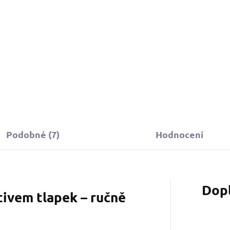
549 Kč
d
Detail
Podobné (7)
Hodnocení
Dop
tivem tlapek – ručně