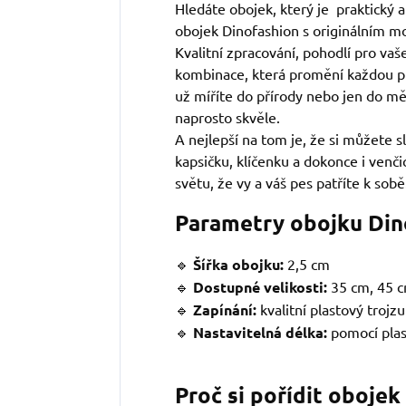
Hledáte obojek, který je praktický 
obojek Dinofashion s originálním m
Kvalitní zpracování, pohodlí pro vaše
kombinace, která promění každou p
už míříte do přírody nebo jen do mě
naprosto skvěle.
A nejlepší na tom je, že si můžete sl
kapsičku, klíčenku a dokonce i venč
světu, že vy a váš pes patříte k sobě
Parametry obojku Din
🔹
Šířka obojku:
2,5 cm
🔹
Dostupné velikosti:
35 cm, 45 c
🔹
Zapínání:
kvalitní plastový trojz
🔹
Nastavitelná délka:
pomocí pla
Proč si pořídit obojek