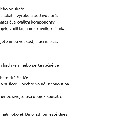
ého pejskaře.
e lokální výrobu a poctivou práci.
ateriál a kvalitní komponenty.
ojek, vodítko, pamlskovník, klíčenka,
ete jinou velikost, stačí napsat.
ým hadříkem nebo perte ručně ve
chemické čističe.
 v sušičce – nechte volně uschnout na
nenechávejte psa obojek kousat či
ginální obojek Dinofashion ještě dnes.