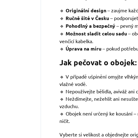
🔹
Originální design
–
zaujme každ
🔹
Ručně šité v Česku
– podporujet
🔹
Pohodlný a bezpečný
– pevný m
🔹
Možnost sladit celou sadu
– ob
venčicí kabelka.
🔹
Úprava na míru
– pokud potřebuj
Jak pečovat o obojek:
🔹 V případě ušpinění omyjte vlhk
vlažné vodě.
🔹 Nepoužívejte bělidla, aviváž ani 
🔹 Neždímejte, nežehlit ani nesušte
vzduchu.
🔹 Obojek není určený ke kousání – 
ničit.
Vyberte si velikost a objednejte ori