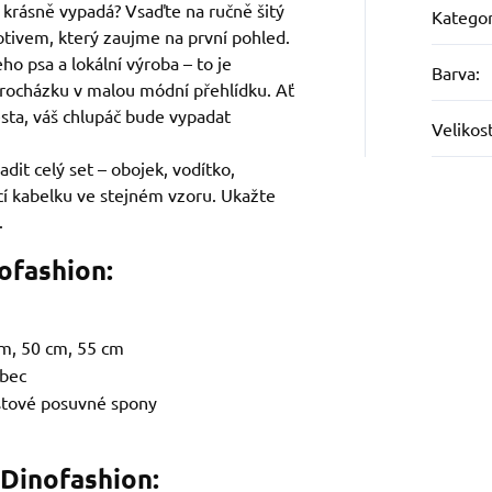
a krásně vypadá? Vsaďte na ručně šitý
Kategor
otivem, který zaujme na první pohled.
ho psa a lokální výroba – to je
Barva
:
rocházku v malou módní přehlídku. Ať
sta, váš chlupáč bude vypadat
Velikos
adit celý set – obojek, vodítko,
icí kabelku ve stejném vzoru. Ukažte
.
ofashion:
m, 50 cm, 55 cm
ubec
stové posuvné spony
 Dinofashion: