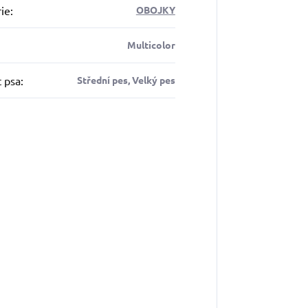
ie
:
OBOJKY
Multicolor
t psa
:
Střední pes, Velký pes