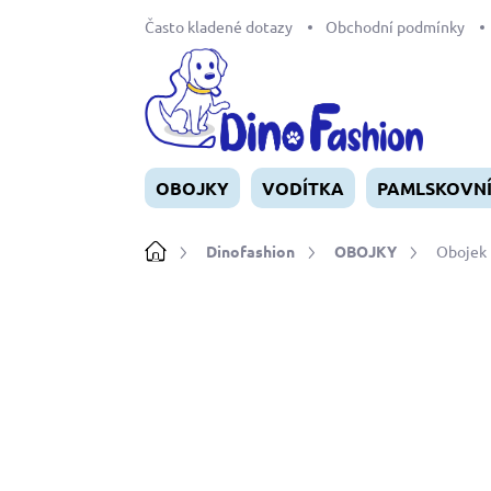
Přejít
Často kladené dotazy
Obchodní podmínky
na
obsah
OBOJKY
VODÍTKA
PAMLSKOVN
Domů
Dinofashion
OBOJKY
Obojek 
Neohodnoceno
Podrobnosti ho