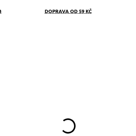
B
DOPRAVA OD 59 KČ
SKLADEM
(>5 KS)
bojek softshell
Paws