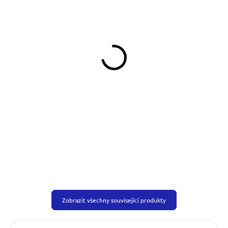
SKLADEM
SKLADEM
(>5 KS)
(>5 KS)
Klíčenka Psí tlapka hnědá
Klíčenka Psí tlapka
oranžová
99 Kč
99 Kč
Do košíku
Do košíku
Zobrazit všechny související produkty