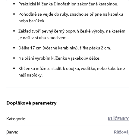
Praktická klíčenka Dinofashion zakončená karabinou.
P
ohodlně se vejde do ruky, snadno se připne na kabelku
nebo batůžek.
Základ tvoří pevný černý popruh české výroby, na kterém
je našita stuha s motivem .
Délka 17 cm (včetně karabinky), šířka pásku 2 cm.
Na přání vyrobím klíčenku v jakékoliv délce.
Klíčenku můžete sladit k obojku, vodítku, nebo kabelce z
naší nabídky.
Doplňkové parametry
Kategorie
:
KLÍČENKY
Barva
:
Růžová