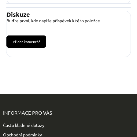
Diskuze
Buďte první, kdo napíše příspěvek k této položce.
Přidat komentář
Z
á
p
INFORMACE PRO VÁS
a
t
Často kladené dotazy
í
Obchodní podmínky