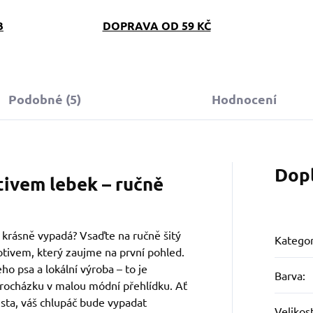
B
DOPRAVA OD 59 KČ
Podobné (5)
Hodnocení
Dop
tivem lebek – ručně
a krásně vypadá? Vsaďte na ručně šitý
Kategor
otivem, který zaujme na první pohled.
ho psa a lokální výroba – to je
Barva
:
rocházku v malou módní přehlídku. Ať
sta, váš chlupáč bude vypadat
Velikos