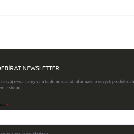
EBÍRAT NEWSLETTER
žte svůj e-mail a my vám budeme zasílat informace o nových produktech
em e-shopu.
AIL
žením e-mailu souhlasíte s
podmínkami ochrany osobních údajů