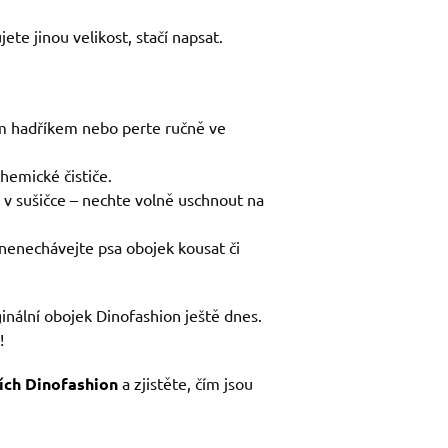
ete jinou velikost, stačí napsat.
ým hadříkem nebo perte ručně ve
chemické čističe.
 v sušičce – nechte volně uschnout na
nenechávejte psa obojek kousat či
ginální obojek Dinofashion ještě dnes.
!
ích Dinofashion
a zjistěte, čím jsou