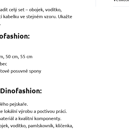
adit celý set – obojek, vodítko,
icí kabelku ve stejném vzoru. Ukažte
.
ofashion:
m, 50 cm, 55 cm
ubec
stové posuvné spony
 Dinofashion:
ého pejskaře.
e lokální výrobu a poctivou práci.
ateriál a kvalitní komponenty.
ojek, vodítko, pamlskovník, klíčenka,