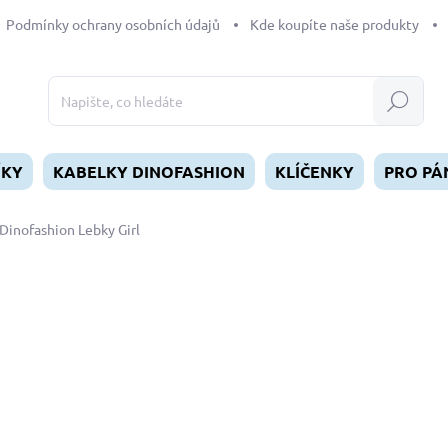
Podmínky ochrany osobních údajů
Kde koupíte naše produkty
Hledat
ÍKY
KABELKY DINOFASHION
KLÍČENKY
PRO PÁ
Dinofashion Lebky Girl
dnocení
ZNAČKA:
DINOFASHION
od
329 Kč
Měrná
ZVOLTE VARIANTU
cena:
DÉLKA