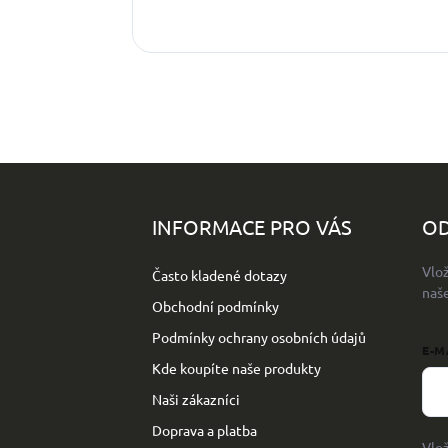
Z
á
p
INFORMACE PRO VÁS
OD
a
t
Vlo
Často kladené dotazy
í
naš
Obchodní podmínky
Podmínky ochrany osobních údajů
E-M
Kde koupíte naše produkty
Naši zákazníci
Doprava a platba
Vlo