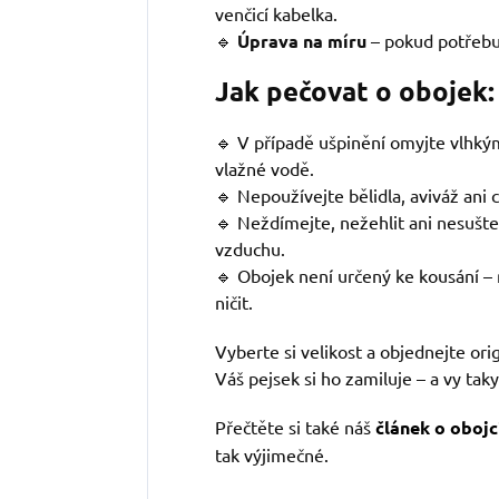
venčicí kabelka.
🔹
Úprava na míru
– pokud potřebuj
Jak pečovat o obojek:
🔹 V případě ušpinění omyjte vlhk
vlažné vodě.
🔹 Nepoužívejte bělidla, aviváž ani 
🔹 Neždímejte, nežehlit ani nesušte
vzduchu.
🔹 Obojek není určený ke kousání – 
ničit.
Vyberte si velikost a objednejte ori
Váš pejsek si ho zamiluje – a vy taky
Přečtěte si také náš
článek o obojc
tak výjimečné.