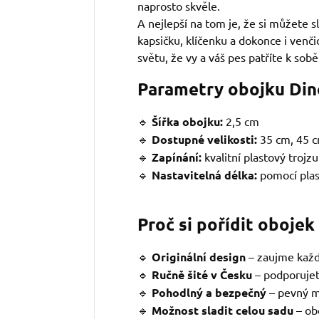
naprosto skvěle.
A nejlepší na tom je, že si můžete sl
kapsičku, klíčenku a dokonce i venč
světu, že vy a váš pes patříte k sobě
Parametry obojku Din
🔹
Šířka obojku:
2,5 cm
🔹
Dostupné velikosti:
35 cm, 45 c
🔹
Zapínání:
kvalitní plastový trojz
🔹
Nastavitelná délka:
pomocí pla
Proč si pořídit obojek
🔹
Originální design
–
zaujme každ
🔹
Ručně šité v Česku
– podporujet
🔹
Pohodlný a bezpečný
– pevný m
🔹
Možnost sladit celou sadu
– ob