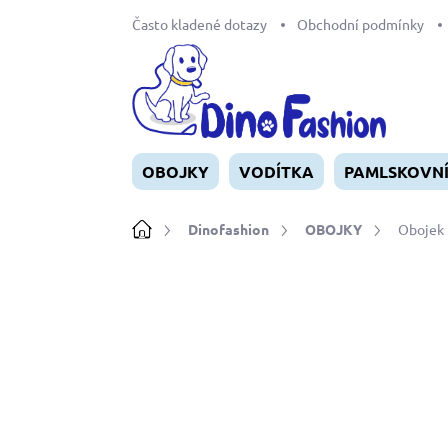
Přejít
Často kladené dotazy
Obchodní podmínky
na
obsah
OBOJKY
VODÍTKA
PAMLSKOVN
Domů
Dinofashion
OBOJKY
Obojek 
Neohodnoceno
Podrobnosti ho