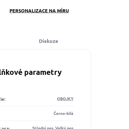
PERSONALIZACE NA MÍRU
Diskuze
lňkové parametry
ie
:
OBOJKY
Černo-bílá
t psa
:
Střední pes, Velký pes