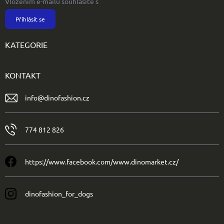
Vložením e-mailu souhlasíte s
podmínkami ochrany osobních údajů
Přihlásit se
KATEGORIE
KONTAKT
info
@
dinofashion.cz
774 812 826
https://www.facebook.com/www.dinomarket.cz/
dinofashion_for_dogs