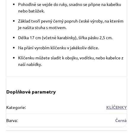
P
ohodlně se vejde do ruky, snadno se připne na kabelku
nebo batůžek.
Základ tvoří pevný černý popruh české výroby, na kterém
je našita stuha s motivem.
Délka 17 cm (včetně karabinky), šířka pásku 2,5 cm.
Na přání vyrobím klíčenku v jakékoliv délce.
Klíčenku můžete sladit k obojku, vodítku, nebo kabelce z
naší nabídky.
Doplňkové parametry
Kategorie
:
KLÍČENKY
Barva
:
Černá