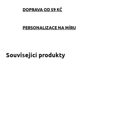
DOPRAVA OD 59 KČ
PERSONALIZACE NA MÍRU
Související produkty
SKLADEM
SKLADEM
(>5 KS)
(>5 KS)
Obojek Dinofashion Black
Obojek Dinofashion Black
Sabbath
Sabbath Softshell