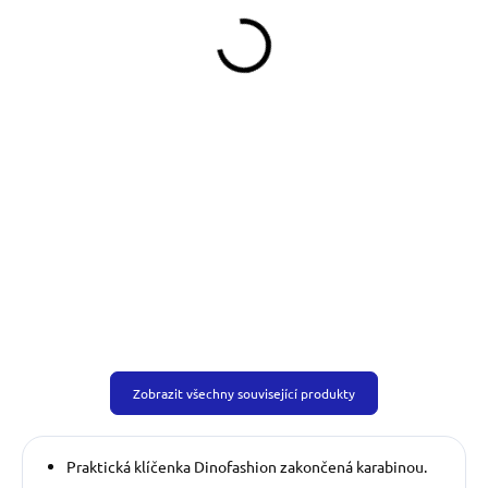
329 Kč
490 Kč
od
od
Detail
Detail
Obojek můžete sladit
s vodítkem, pamlskovníkem a kabelkou ve
stejném vzoru.
Zobrazit všechny související produkty
Praktická klíčenka Dinofashion zakončená karabinou.