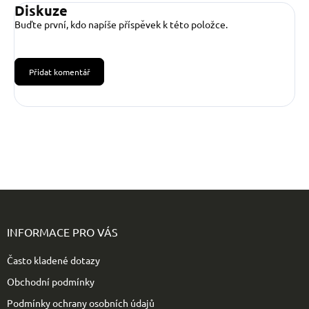
Diskuze
Buďte první, kdo napíše příspěvek k této položce.
Přidat komentář
Z
á
p
INFORMACE PRO VÁS
a
t
Často kladené dotazy
í
Obchodní podmínky
Podmínky ochrany osobních údajů