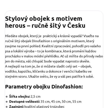
Stylový obojek s motivem
herous – ručně šitý v Česku
Hledáte obojek, který je praktický a krásně vypadá? Vsaďte na
ručně šitý obojek Dinofashion s originálním motivem, který
zaujme na první pohled. Kvalitní zpracování, pohodlí pro vašeho
psa a lokální výroba – to je kombinace, která promění každou
procházku v malou módní přehlídku. Ať už míříte do přírody nebo
jen do města, váš chlupáč bude vypadat naprosto skvěle.
A nejlepší na tom je, že si můžete sladit celý set – obojek,
vodítko, kapsičku, klíčenku a dokonce i venčicí kabelku ve
stejném vzoru. Ukažte světu, že vy a váš pes patříte k sobě.
Parametry obojku Dinofashion:
🔹
Šířka obojku:
2,5 cm
🔹
Dostupné velikosti:
35 cm, 45 cm, 50 cm, 55 cm
🔹
Zapínání:
kvalitní plastový trojzubec