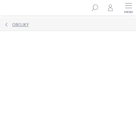
Přejít
Hledat
na
obsah
OBOJKY
Podrobnosti hodnocení
Neohodnoceno
ZNAČKA:
DINOFASHION