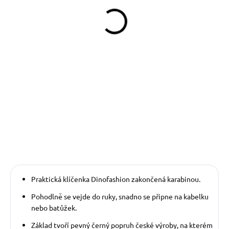
329 Kč
490 Kč
od
Detail
Detail
Obojek můžete sladit
s vodítkem, pamlskovníkem a kabelkou ve
stejném vzoru.
Praktická klíčenka Dinofashion zakončená karabinou.
P
ohodlně se vejde do ruky, snadno se připne na kabelku
nebo batůžek.
Základ tvoří pevný černý popruh české výroby, na kterém