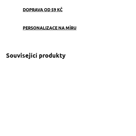
DOPRAVA OD 59 KČ
PERSONALIZACE NA MÍRU
Související produkty
SKLADEM
SKLADEM
(>5 KS)
(1 KS)
Obojek Dinofashion
Popruhové přepínací
Herous
vodítko Herous