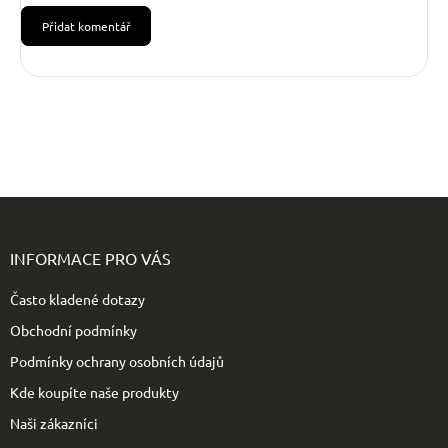
Přidat komentář
Z
á
p
INFORMACE PRO VÁS
a
t
Často kladené dotazy
í
Obchodní podmínky
Podmínky ochrany osobních údajů
Kde koupíte naše produkty
Naši zákazníci