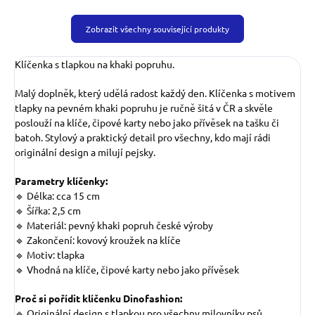
Zobrazit všechny související produkty
Klíčenka s tlapkou na khaki popruhu.
Malý doplněk, který udělá radost každý den. Klíčenka s motivem
tlapky na pevném khaki popruhu je ručně šitá v ČR a skvěle
poslouží na klíče, čipové karty nebo jako přívěsek na tašku či
batoh. Stylový a praktický detail pro všechny, kdo mají rádi
originální design a milují pejsky.
Parametry klíčenky:
🔹 Délka: cca 15 cm
🔹 Šířka: 2,5 cm
🔹 Materiál: pevný khaki popruh české výroby
🔹 Zakončení: kovový kroužek na klíče
🔹 Motiv: tlapka
🔹 Vhodná na klíče, čipové karty nebo jako přívěsek
Proč si pořídit klíčenku Dinofashion:
🔹 Originální design s tlapkou pro všechny milovníky psů