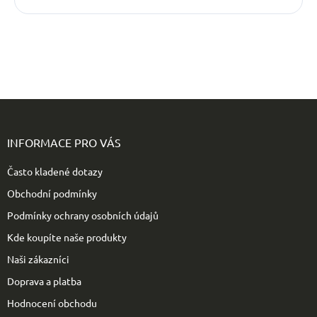
Z
á
p
INFORMACE PRO VÁS
a
t
Často kladené dotazy
í
Obchodní podmínky
Podmínky ochrany osobních údajů
Kde koupíte naše produkty
Naši zákazníci
Doprava a platba
Hodnocení obchodu