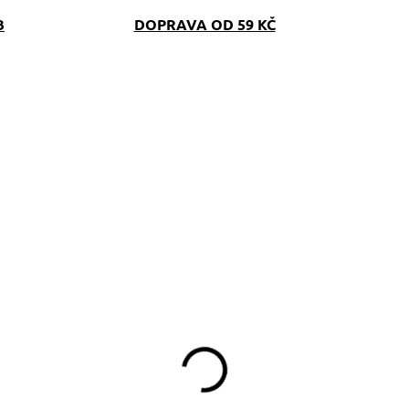
B
DOPRAVA OD 59 KČ
SKLADEM
SKLAD
(>5 KS)
(>5 K
oftshellový obojek
Kapsička Jezevčík
inofashion červený
290 Kč
549 Kč
d