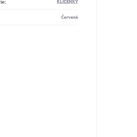
ie
:
KLÍČENKY
Červená