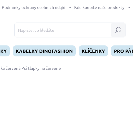
Podmínky ochrany osobních údajů
Kde koupíte naše produkty
Hledat
ÍKY
KABELKY DINOFASHION
KLÍČENKY
PRO PÁ
nka červená Psí tlapky na červené
dnocení
129 Kč
Měrná
SKLADEM
(>5 KS)
cena:
MŮŽEME DORUČIT DO:
12.8.2
−