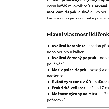
ocení každý milovník psů?
Červená 
motivem tlapek
je skvělou volbou 
kartám nebo jako originální přívěsek
Hlavní vlastnosti klíčenk
🔹
Kvalitní karabinka
– snadno přip
nebo poutko u kalhot.
🔹
Kvalitní červený popruh
– odoln
používání.
🔹
Motiv psích tlapek
– veselý a or
nadšence.
🔹
Ručně vyrobeno v ČR
– s důrazem
🔹
Praktická velikost
– délka 17 cm
🔹
Možnost výroby na míru
– klíče
požadavků.