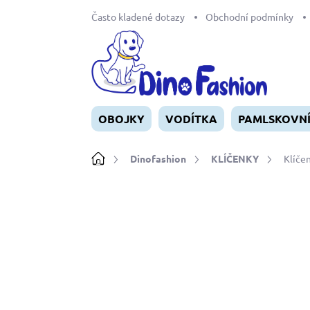
Přejít
Často kladené dotazy
Obchodní podmínky
na
obsah
OBOJKY
VODÍTKA
PAMLSKOVN
Domů
Dinofashion
KLÍČENKY
Klíče
Neohodnoceno
Podrobnosti ho