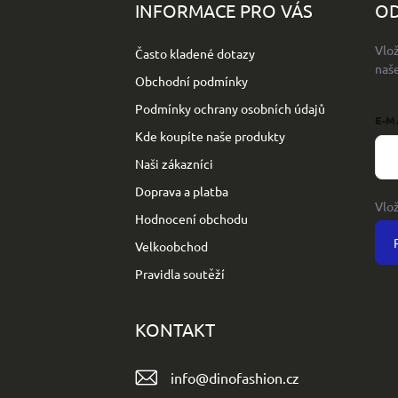
p
INFORMACE PRO VÁS
OD
a
t
Vlo
Často kladené dotazy
í
naš
Obchodní podmínky
Podmínky ochrany osobních údajů
E-M
Kde koupíte naše produkty
Naši zákazníci
Doprava a platba
Vlo
Hodnocení obchodu
Velkoobchod
Pravidla soutěží
KONTAKT
info
@
dinofashion.cz