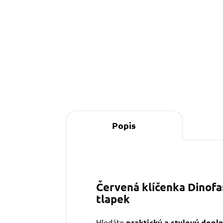
Do košíku
Popis
Červená klíčenka Dinofa
tlapek
Hledáte
praktický a stylový dopl