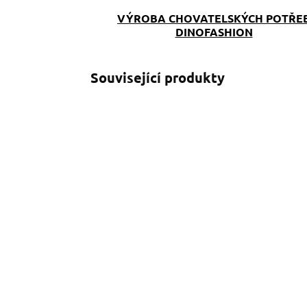
VÝROBA CHOVATELSKÝCH POTŘE
DINOFASHION
Související produkty
SKLADEM
(>5 KS)
Provazové vodítko
S
Milly červené
D
329 Kč
o