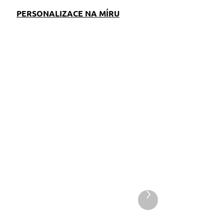
PERSONALIZACE NA MÍRU
EM
SKLADEM
S)
(>5 KS)
Pamlskovník Staffbull
Další
produkt
390 Kč