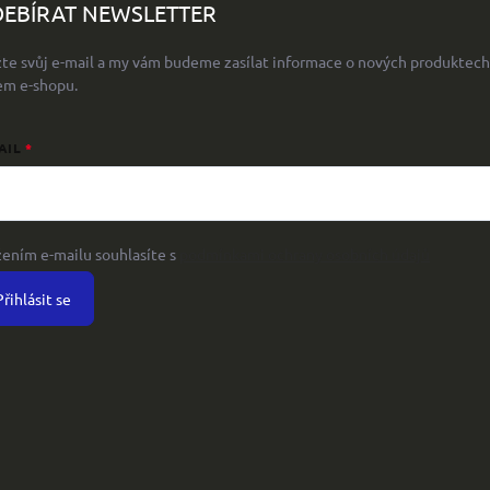
EBÍRAT NEWSLETTER
žte svůj e-mail a my vám budeme zasílat informace o nových produktech
em e-shopu.
AIL
žením e-mailu souhlasíte s
podmínkami ochrany osobních údajů
Přihlásit se