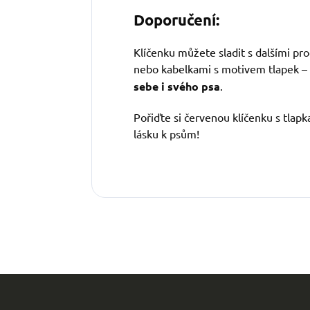
Doporučení:
Klíčenku můžete sladit s dalšími pr
nebo kabelkami s motivem tlapek – 
sebe i svého psa
.
Pořiďte si červenou klíčenku s tlap
lásku k psům!
Z
á