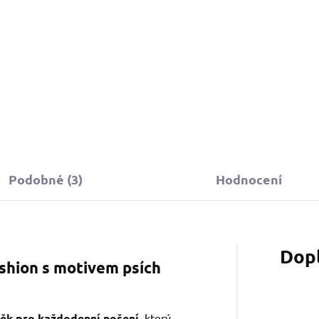
Do košíku
Detail
Podobné (3)
Hodnocení
Dop
shion s motivem psích
něk pro každodenní nošení
, který