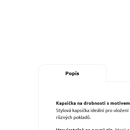
Do košíku
Popis
Kapsička na drobnosti s motivem
Stylová kapsička ideální pro uložen
různých pokladů.
Uzavíratelná na pevný zip
, který 