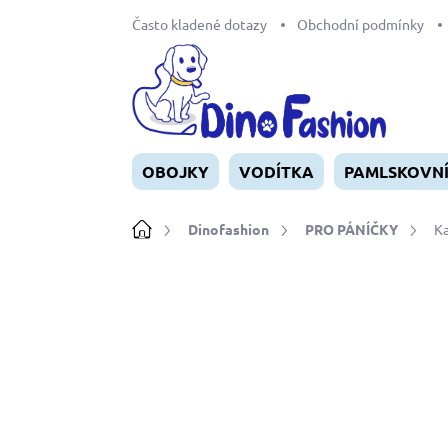
Přejít
Často kladené dotazy
Obchodní podmínky
na
obsah
OBOJKY
VODÍTKA
PAMLSKOVN
Domů
Dinofashion
PRO PÁNÍČKY
Ka
Neohodnoceno
Podrobnosti ho