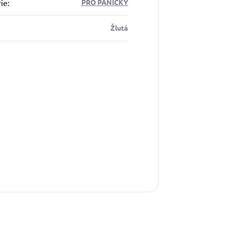
ie
:
PRO PÁNÍČKY
Žlutá