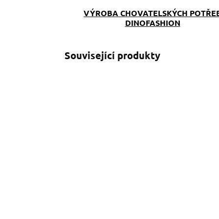
VÝROBA CHOVATELSKÝCH POTŘE
DINOFASHION
Související produkty
SKLADEM
(>5 KS)
Pamlskovník Voříšek
P
349 Kč