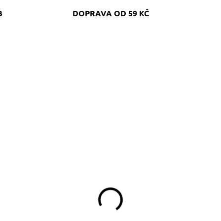
B
DOPRAVA OD 59 KČ
SKLADEM
SKLAD
(>5 KS)
(>5 K
amlskovník Psíci
Pamlskovník Maxík
349 Kč
349 Kč