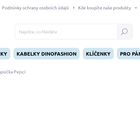
Podmínky ochrany osobních údajů
Kde koupíte naše produkty
Hledat
ÍKY
KABELKY DINOFASHION
KLÍČENKY
PRO PÁ
psička Pejsci
dnocení
290 Kč
Měrná
SKLADEM
(>5 KS)
cena:
MŮŽEME DORUČIT DO:
12.8.2
−