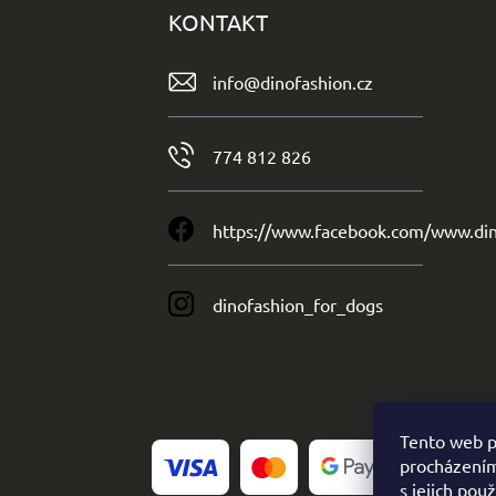
KONTAKT
info
@
dinofashion.cz
774 812 826
https://www.facebook.com/www.din
dinofashion_for_dogs
Tento web p
procházením
s jejich pou