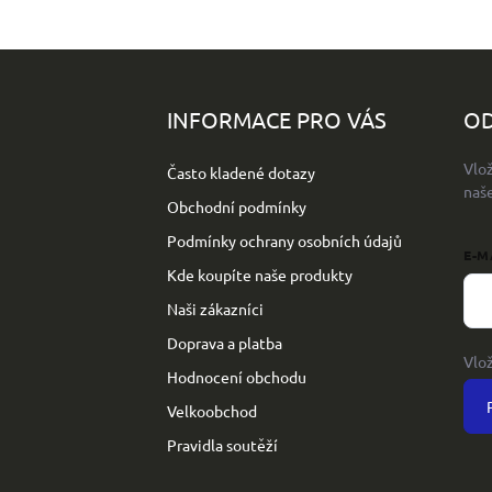
Z
á
p
INFORMACE PRO VÁS
OD
a
t
Vlo
Často kladené dotazy
í
naš
Obchodní podmínky
Podmínky ochrany osobních údajů
E-M
Kde koupíte naše produkty
Naši zákazníci
Doprava a platba
Vlo
Hodnocení obchodu
Velkoobchod
Pravidla soutěží