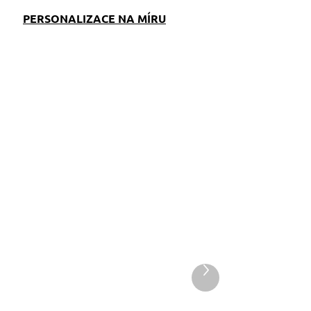
PERSONALIZACE NA MÍRU
EM
SKLADEM
S)
(>5 KS)
Pamlskovník
Další
produkt
Dinofashion Psík
349 Kč