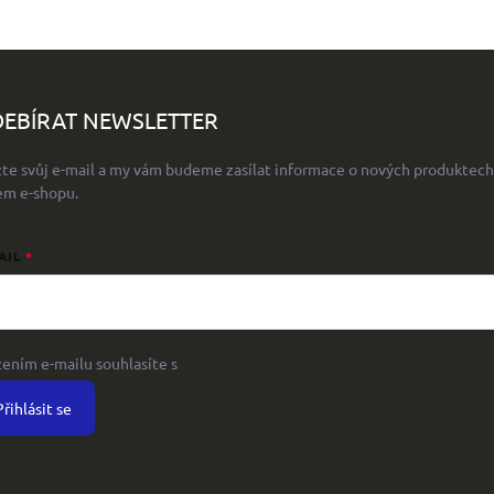
EBÍRAT NEWSLETTER
žte svůj e-mail a my vám budeme zasílat informace o nových produktech
em e-shopu.
AIL
žením e-mailu souhlasíte s
podmínkami ochrany osobních údajů
Přihlásit se