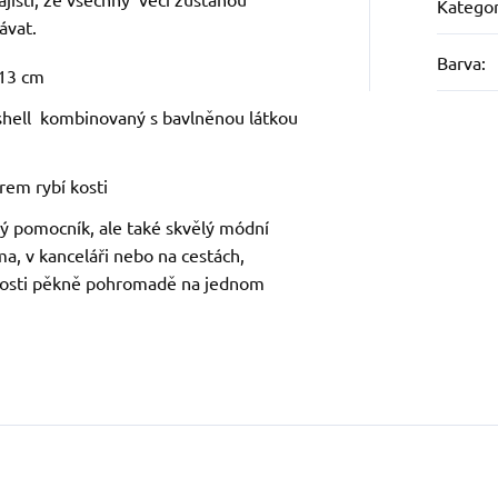
Kategor
ávat.
Barva
:
 13 cm
tshell kombinovaný s bavlněnou látkou
orem rybí kosti
ký pomocník, ale také skvělý módní
ma, v kanceláři nebo na cestách,
nosti pěkně pohromadě na jednom