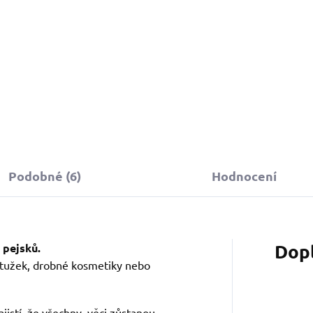
Do košíku
Do košíku
Podobné (6)
Hodnocení
Dop
 pejsků.
í tužek, drobné kosmetiky nebo
zajistí, že všechny věci zůstanou