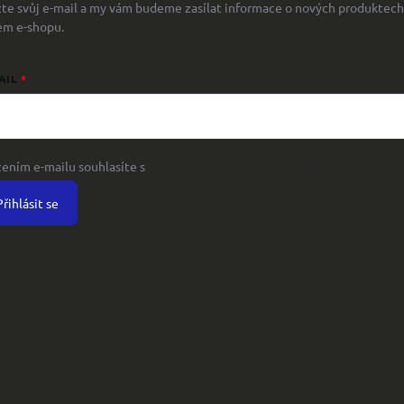
žte svůj e-mail a my vám budeme zasílat informace o nových produktech
em e-shopu.
AIL
žením e-mailu souhlasíte s
podmínkami ochrany osobních údajů
Přihlásit se