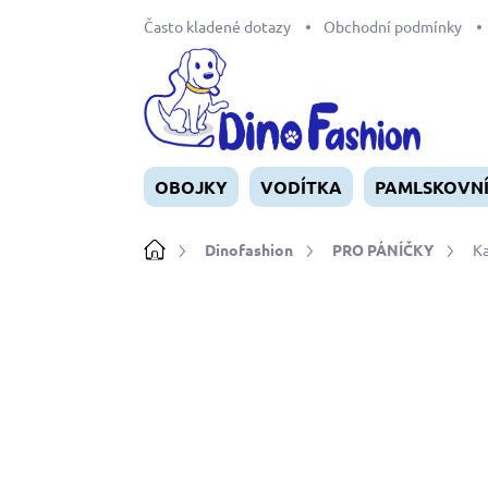
Přejít
Často kladené dotazy
Obchodní podmínky
na
obsah
OBOJKY
VODÍTKA
PAMLSKOVN
Domů
Dinofashion
PRO PÁNÍČKY
Ka
Neohodnoceno
Podrobnosti ho