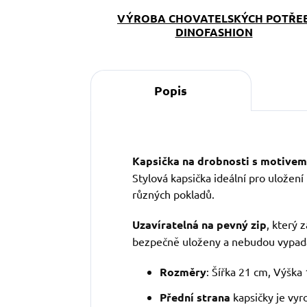
VÝROBA CHOVATELSKÝCH POTŘE
DINOFASHION
Popis
Kapsička na drobnosti s motivem
Stylová kapsička ideální pro uložen
různých pokladů.
Uzavíratelná na pevný zip
, který 
bezpečně uloženy a nebudou vypad
Rozměry
: Šířka 21 cm, Výška
Přední strana
kapsičky je vyr