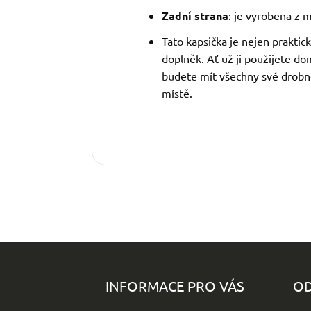
Zadní strana
: je vyrobena z 
Tato kapsička je nejen praktic
doplněk. Ať už ji použijete do
budete mít všechny své drob
místě.
Z
á
p
INFORMACE PRO VÁS
OD
a
t