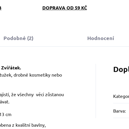
B
DOPRAVA OD 59 KČ
Podobné (2)
Hodnocení
Dop
 Zvířátek.
í tužek, drobné kosmetiky nebo
zajistí, že všechny věci zůstanou
Kategor
ávat.
Barva
:
 13 cm
obena z kvalitní bavlny,