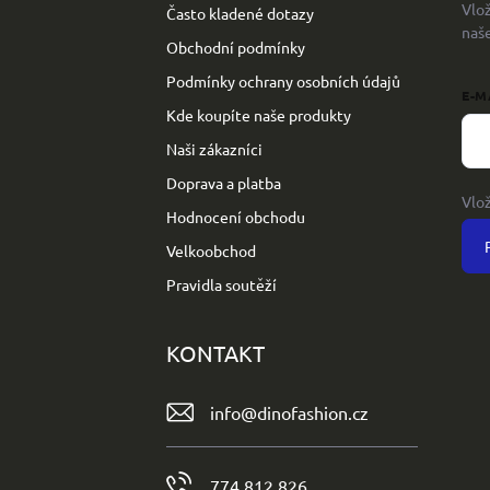
Vlo
Často kladené dotazy
í
naš
Obchodní podmínky
Podmínky ochrany osobních údajů
E-M
Kde koupíte naše produkty
Naši zákazníci
Doprava a platba
Vlo
Hodnocení obchodu
Velkoobchod
Pravidla soutěží
KONTAKT
info
@
dinofashion.cz
774 812 826