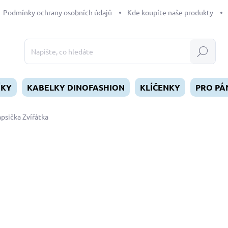
Podmínky ochrany osobních údajů
Kde koupíte naše produkty
Hledat
ÍKY
KABELKY DINOFASHION
KLÍČENKY
PRO PÁ
psička Zvířátka
dnocení
249 Kč
Měrná
SKLADEM
(>5 KS)
cena:
MŮŽEME DORUČIT DO:
10.8.2
−