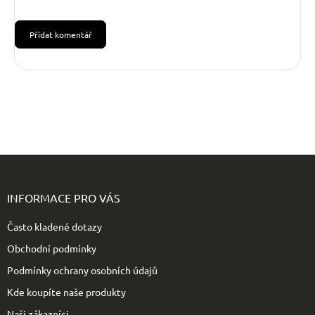
Přidat komentář
Z
á
p
INFORMACE PRO VÁS
a
t
Často kladené dotazy
í
Obchodní podmínky
Podmínky ochrany osobních údajů
Kde koupíte naše produkty
Naši zákazníci