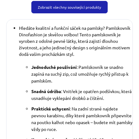
Zobrazit všechny související produkty
Hledáte kvalitní a funkční sáček na pamlsky? Pamlskovník
Dinofashion je skvělou volbou! Tento pamlskovník je
vyroben z odolné pevné látky, která zajistí dlouhou
životnost, a jeho jedinečný design s originálním motivem
dodá vašim procházkám styl.
Jednoduché používání
: Pamlskovník se snadno
zapíná na suchý zip, což umožňuje rychlý přístup k
pamlskům.
Snadná údržba
: Vnitřek je opatřen podšívkou, která
usnadňuje vyklepání drobků a čištění.
Praktické uchycení
: Na zadní straně najdete
pevnou karabinu, díky které pamlskovník připevníte
na poutko kalhot nebo opasek – budete mít pamlsky
vždy po ruce.