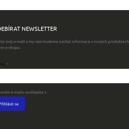
EBÍRAT NEWSLETTER
žte svůj e-mail a my vám budeme zasílat informace o nových produktech
em e-shopu.
AIL
žením e-mailu souhlasíte s
podmínkami ochrany osobních údajů
Přihlásit se