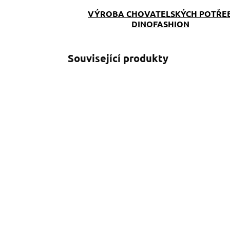
VÝROBA CHOVATELSKÝCH POTŘE
DINOFASHION
Související produkty
SKLADEM
(>5 KS)
P
Pamlskovník
Mountains