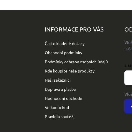
Z
á
p
INFORMACE PRO VÁS
OD
a
t
Vlo
Často kladené dotazy
í
naš
Obchodní podmínky
Podmínky ochrany osobních údajů
E-M
Kde koupíte naše produkty
Naši zákazníci
Doprava a platba
Vlo
Hodnocení obchodu
Velkoobchod
Pravidla soutěží