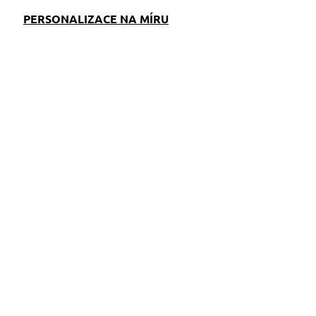
PERSONALIZACE NA MÍRU
EM
SKLADEM
S)
(>5 KS)
Pamlskovník Punto
349 Kč