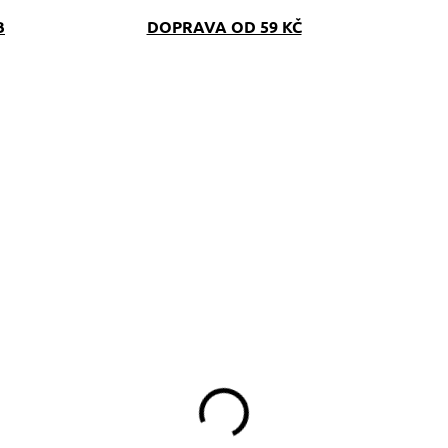
B
DOPRAVA OD 59 KČ
SKLADEM
SKLAD
(>5 KS)
(>5 K
amlskovník Magic
Pamlskovník Ebba
Fox
349 Kč
349 Kč