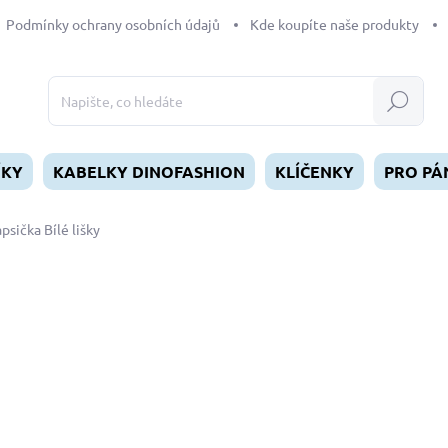
Podmínky ochrany osobních údajů
Kde koupíte naše produkty
Hledat
ÍKY
KABELKY DINOFASHION
KLÍČENKY
PRO PÁ
psička Bílé lišky
dnocení
249 Kč
Měrná
SKLADEM
(>5 KS)
cena:
MŮŽEME DORUČIT DO:
10.8.2
−