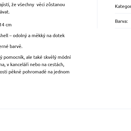
zajistí, že všechny věci zůstanou
Kategor
ávat.
Barva
:
 14 cm
shell – odolný a měkký na dotek
erné barvě.
ký pomocník, ale také skvělý módní
ma, v kanceláři nebo na cestách,
nosti pěkně pohromadě na jednom