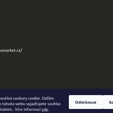
omarket.cz/
oužívá soubory cookie. Dalším
Odmítnout
S
 tohoto webu vyjadřujete souhlas
žíváním.. Více informací
zde
.