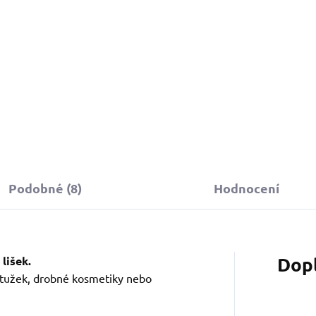
Do košíku
Do košíku
Podobné (8)
Hodnocení
Dop
lišek.
í tužek, drobné kosmetiky nebo