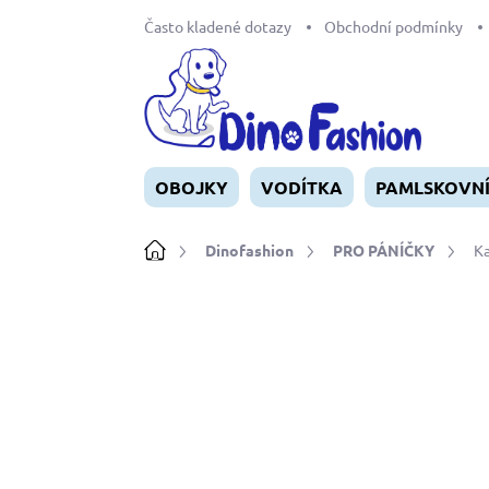
Přejít
Často kladené dotazy
Obchodní podmínky
na
obsah
OBOJKY
VODÍTKA
PAMLSKOVN
Domů
Dinofashion
PRO PÁNÍČKY
Ka
Neohodnoceno
Podrobnosti ho