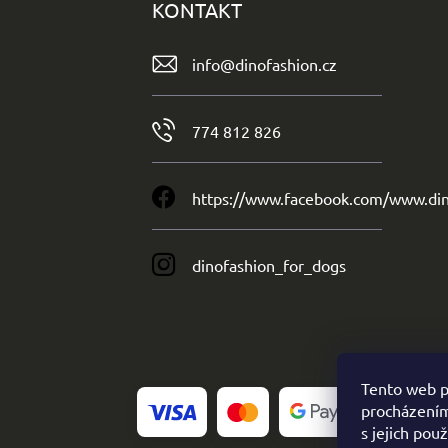
KONTAKT
info
@
dinofashion.cz
774 812 826
https://www.facebook.com/www.din
dinofashion_for_dogs
Tento web p
procházením
s jejich pou