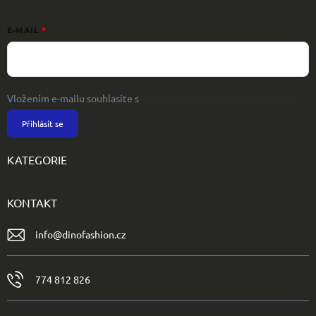
E-MAIL
Vložením e-mailu souhlasíte s
podmínkami ochrany osobních údajů
Přihlásit se
KATEGORIE
KONTAKT
info
@
dinofashion.cz
774 812 826