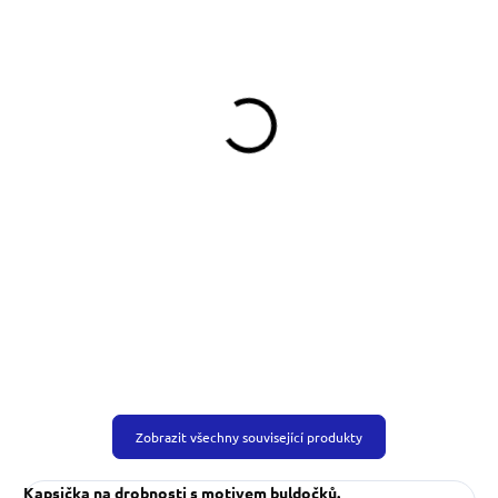
SKLADEM
SKLADEM
(>5 KS)
(>5 KS)
Pamlskovník Dinofashion
Pamlskovník Buldoček
Buldočci
390 Kč
349 Kč
Do košíku
Do košíku
Zobrazit všechny související produkty
Kapsička na drobnosti s motivem buldočků.