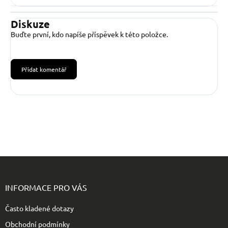
Diskuze
Buďte první, kdo napíše příspěvek k této položce.
Přidat komentář
Z
á
p
INFORMACE PRO VÁS
a
t
Často kladené dotazy
í
Obchodní podmínky