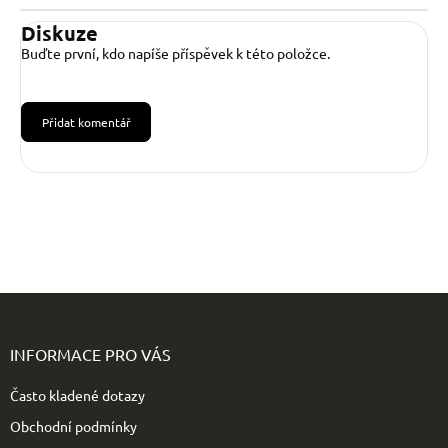
Diskuze
Buďte první, kdo napíše příspěvek k této položce.
Přidat komentář
Z
á
p
INFORMACE PRO VÁS
a
t
Často kladené dotazy
í
Obchodní podmínky