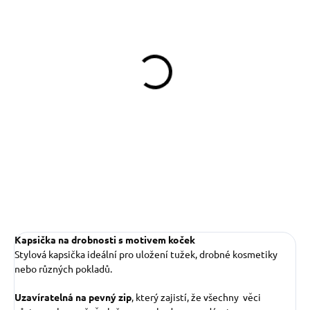
SKLADEM
(>5 KS)
Pamlskovník Kočky
349 Kč
Do košíku
Kapsička na drobnosti s motivem koček
Stylová kapsička ideální pro uložení tužek, drobné kosmetiky
nebo různých pokladů.
Uzavíratelná na pevný zip
, který zajistí, že všechny věci