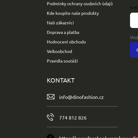
Podmínky ochrany osobních údajů
E-M
Kde koupíte naše produkty
Naši zákazníci
Doprava a platba
Vlo
Hodnocení obchodu
Velkoobchod
Pravidla soutěží
KONTAKT
info
@
dinofashion.cz
774 812 826
https://www.facebook.com/www.din