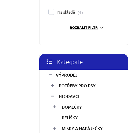
í
p
Na skladě
1
a
n
ROZBALIT FILTR
e
l
Kategorie
Přeskočit
kategorie
VÝPRODEJ
POTŘEBY PRO PSY
HLODAVCI
DOMEČKY
PELÍŠKY
MISKY A NAPÁJEČKY