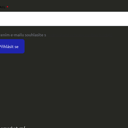
AIL
žením e-mailu souhlasíte s
podmínkami ochrany osobních údajů
Přihlásit se
omarket.cz/