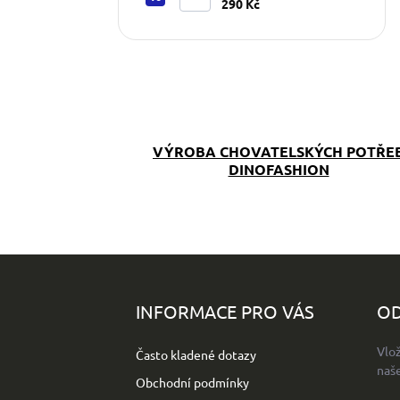
to lépe táhne
290 Kč
VÝROBA CHOVATELSKÝCH POTŘE
DINOFASHION
Z
á
p
INFORMACE PRO VÁS
OD
a
t
Vlo
Často kladené dotazy
í
naš
Obchodní podmínky