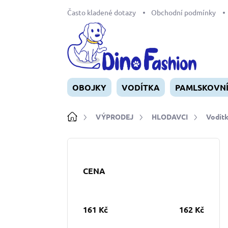
Přejít
Často kladené dotazy
Obchodní podmínky
na
obsah
OBOJKY
VODÍTKA
PAMLSKOVN
Domů
VÝPRODEJ
HLODAVCI
Vodítk
P
o
s
CENA
t
r
a
n
161
Kč
162
Kč
n