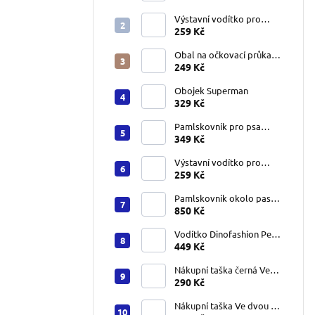
Výstavní vodítko pro
velké psy černé 7 mm
259 Kč
Obal na očkovací průkaz
se jménem na přání lady
249 Kč
Obojek Superman
329 Kč
Pamlskovník pro psa
Superman
349 Kč
Výstavní vodítko pro
velké psy bílé 7 mm
259 Kč
Pamlskovník okolo pasu
Dinofashion – černý s
850 Kč
nápisem PET MOM
Vodítko Dinofashion Peru
podšitá ručka
449 Kč
Nákupní taška černá Ve
dvou se to lépe táhne
290 Kč
Nákupní taška Ve dvou se