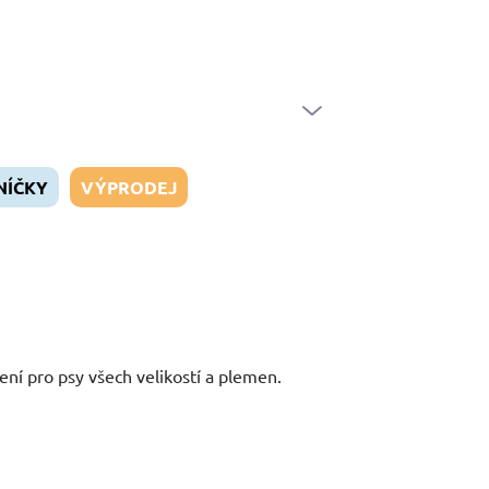
Naši zákazníci
Doprava a platba
Hodnocení obchodu
Velk
PRÁZDNÝ KOŠÍK
NÁKUPNÍ
KOŠÍK
NÍČKY
VÝPRODEJ
ení pro psy všech velikostí a plemen.