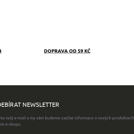
B
DOPRAVA OD 59 KČ
EBÍRAT NEWSLETTER
žte svůj e-mail a my vám budeme zasílat informace o nových produktech
em e-shopu.