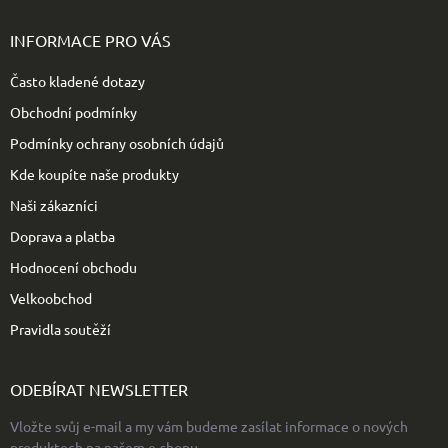
á
p
INFORMACE PRO VÁS
a
t
Často kladené dotazy
í
Obchodní podmínky
Podmínky ochrany osobních údajů
Kde koupíte naše produkty
Naši zákazníci
Doprava a platba
Hodnocení obchodu
Velkoobchod
Pravidla soutěží
ODEBÍRAT NEWSLETTER
Vložte svůj e-mail a my vám budeme zasílat informace o nových
produktech na našem e-shopu.