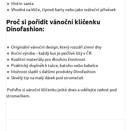
🔹 Motiv: santa
🔹 Vhodná na klíče, čipové karty nebo jako sváteční přívěsek
Proč si pořídit vánoční klíčenku
Dinofashion:
🔹 Originální vánoční design, který rozzáří zimní dny
🔹 Ruční výroba – každý kus je pečlivě šitý v ČR
🔹 Kvalitní materiály pro dlouhou životnost
🔹 Praktický doplněk k tašce, batohu nebo kabelce
🔹 Možnost sladit s dalšími produkty Dinofashion
🔹 Skvělý tip na malý dárek pod stromeček
Pořiďte si vánoční klíčenku ještě dnes a udělejte radost pod
stromečkem.