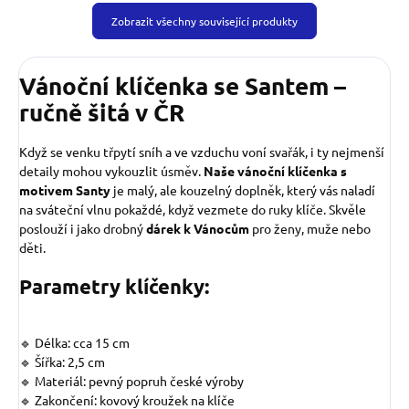
Zobrazit všechny související produkty
Vánoční klíčenka se Santem –
ručně šitá v ČR
Když se venku třpytí sníh a ve vzduchu voní svařák, i ty nejmenší
detaily mohou vykouzlit úsměv.
Naše vánoční klíčenka s
motivem Santy
je malý, ale kouzelný doplněk, který vás naladí
na sváteční vlnu pokaždé, když vezmete do ruky klíče. Skvěle
poslouží i jako drobný
dárek k Vánocům
pro ženy, muže nebo
děti.
Parametry klíčenky:
🔹 Délka: cca 15 cm
🔹 Šířka: 2,5 cm
🔹 Materiál: pevný popruh české výroby
🔹 Zakončení: kovový kroužek na klíče