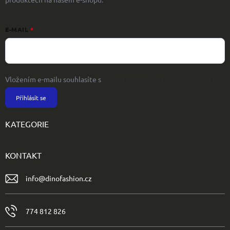
E-MAIL
Vložením e-mailu souhlasíte s
podmínkami ochrany osobních údajů
Přihlásit se
KATEGORIE
KONTAKT
info
@
dinofashion.cz
774 812 826