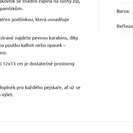
skovník se snadno zapíná na suchý zip,
k pamlskům.
Barva
:
patřen podšívkou, která usnadňuje
Reflexn
 straně najdete pevnou karabinu, díky
na poutko kalhot nebo opasek –
uce.
stí 12x13 cm je dostatečně prostorný
doplněk pro každého pejskaře, ať už se
 výlet.