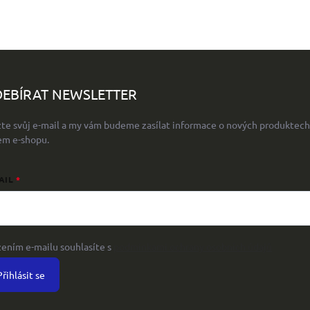
EBÍRAT NEWSLETTER
žte svůj e-mail a my vám budeme zasílat informace o nových produktech
em e-shopu.
AIL
žením e-mailu souhlasíte s
podmínkami ochrany osobních údajů
Přihlásit se