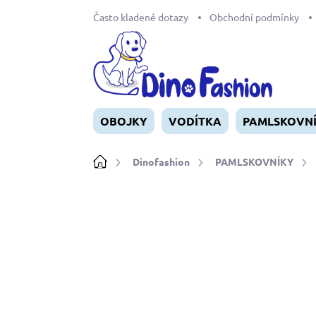
Přejít
Často kladené dotazy
Obchodní podmínky
na
obsah
OBOJKY
VODÍTKA
PAMLSKOVN
Domů
Dinofashion
PAMLSKOVNÍKY
Neohodnoceno
Podrobnosti ho