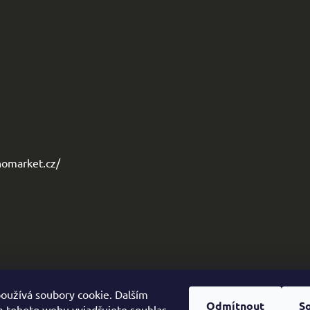
omarket.cz/
oužívá soubory cookie. Dalším
Odmítnout
S
 tohoto webu vyjadřujete souhlas