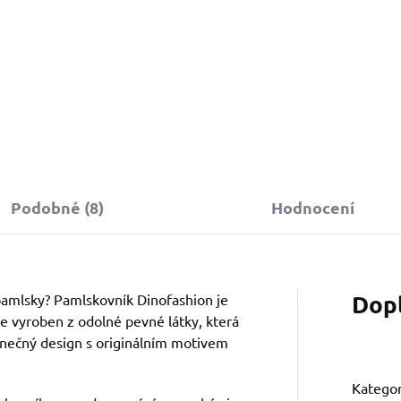
ezevčíka. Praktická kapsička
a pamlsky s roztomilým
otivem jezevčíka – díky
apínání na suchý zip máte
dměnu vždy po ruce.
Podobné (8)
Hodnocení
Dop
 pamlsky? Pamlskovník Dinofashion je
e vyroben z odolné pevné látky, která
dinečný design s originálním motivem
Kategor