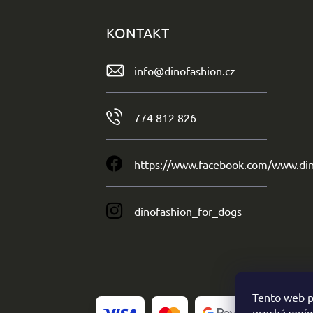
KONTAKT
info
@
dinofashion.cz
774 812 826
https://www.facebook.com/www.din
dinofashion_for_dogs
Tento web p
procházením