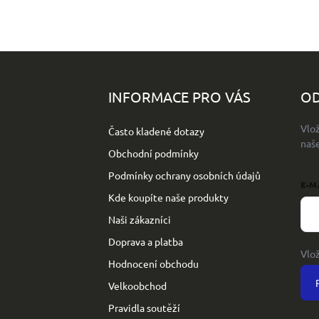
Z
á
p
INFORMACE PRO VÁS
OD
a
t
Vlo
Často kladené dotazy
í
naš
Obchodní podmínky
Podmínky ochrany osobních údajů
E-M
Kde koupíte naše produkty
Naši zákazníci
Doprava a platba
Vlo
Hodnocení obchodu
Velkoobchod
Pravidla soutěží