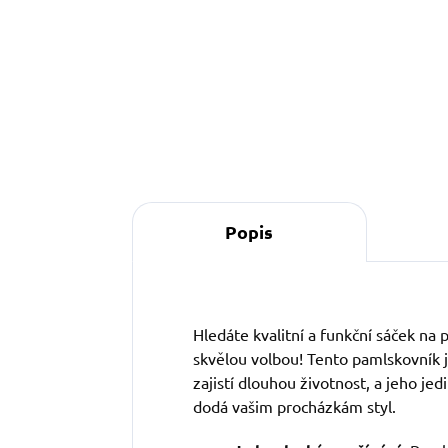
j
n
m
z
o
Popis
Hledáte kvalitní a funkční sáček na
skvělou volbou! Tento pamlskovník j
zajistí dlouhou životnost, a jeho je
dodá vašim procházkám styl.