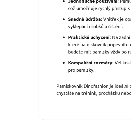
Jednoduché používání
: Paml
což umožňuje rychlý přístup 
Snadná údržba
: Vnitřek je o
vyklepání drobků a čištění.
Praktické uchycení
: Na zadní
které pamlskovník připevníte 
budete mít pamlsky vždy po r
Kompaktní rozměry
: Veliko
pro pamlsky.
Pamlskovník Dinofashion je ideální 
chystáte na trénink, procházku nebo