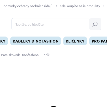
Podmínky ochrany osobních údajů
Kde koupíte naše produkty
Hledat
ÍKY
KABELKY DINOFASHION
KLÍČENKY
PRO PÁ
Pamlskovník Dinofashion Puntík
dnocení
349 Kč
Měrná
SKLADEM
(>5 KS)
cena:
MŮŽEME DORUČIT DO:
12.8.2
−