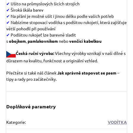
✔
Ušito na průmyslových šicích strojích
✔
Široká škála barev
✔
Na přání je možné ušít i jinou délku podle vašich potřeb
✔
Nabízíme stopovací vodítka s podšitou rukojetí, která zajišťuje
větší pohodlí při používání
✔
Podšitou rukojeť lze barevně sladit
s
obojkem
,
pamlskovníke
m
nebo
venčící kabelkou
Česká ruční výroba:
Všechny výrobky vznikají v naší dílně s
důrazem na kvalitu, funkčnost a originální vzhled.
Přečtěte si také náš článek
Jak správně stopovat se psem
–
tipy a rady pro začátečníky.
Doplňkové parametry
Kategorie
:
VODÍTKA