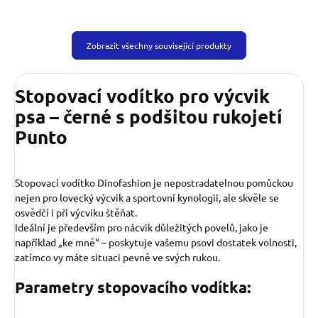
Zobrazit všechny související produkty
Stopovací vodítko pro výcvik
psa – černé s podšitou rukojetí
Punto
Stopovací vodítko Dinofashion je nepostradatelnou pomůckou
nejen pro lovecký výcvik a sportovní kynologii, ale skvěle se
osvědčí i při výcviku štěňat.
Ideální je především pro nácvik důležitých povelů, jako je
například „ke mně“ – poskytuje vašemu psovi dostatek volnosti,
zatímco vy máte situaci pevně ve svých rukou.
Parametry stopovacího vodítka: