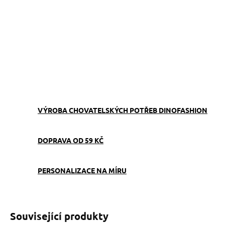
−
+
Přidat do košíku
Stopovací vodítko Punto softshell kombinuje odolnost s
podšitou rukojetí pro pohodlné stopování se psem.
ZEPTAT SE
VÝROBA CHOVATELSKÝCH POTŘEB DINOFASHION
DOPRAVA OD 59 KČ
PERSONALIZACE NA MÍRU
Související produkty