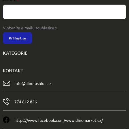
Vložením e-mailu souhlasíte s
podmínkami ochrany osobních údajů
Přihlásit se
KATEGORIE
KONTAKT
info
@
dinofashion.cz
774 812 826
https://www.facebook.com/www.dinomarket.cz/