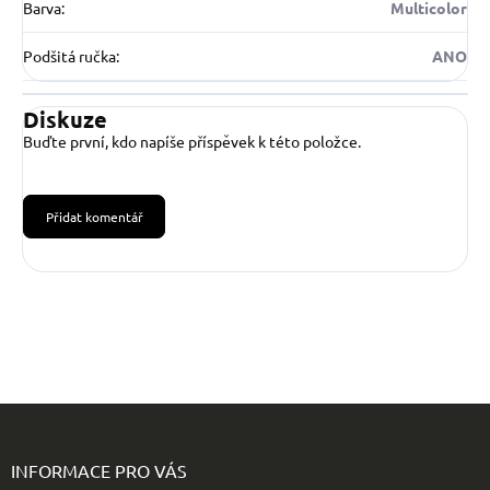
Barva
:
Multicolor
Podšitá ručka
:
ANO
Diskuze
Buďte první, kdo napíše příspěvek k této položce.
Přidat komentář
Z
á
p
INFORMACE PRO VÁS
a