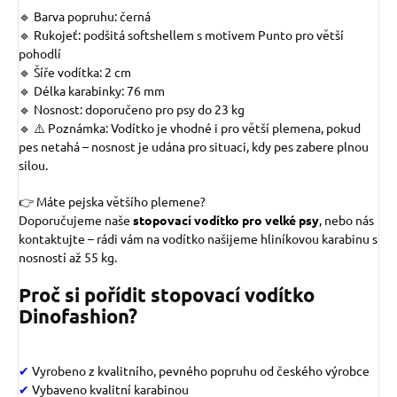
🔹 Barva popruhu: černá
🔹 Rukojeť: podšitá softshellem s motivem
Punto
pro větší
pohodlí
🔹 Šíře vodítka: 2 cm
🔹 Délka karabinky: 76 mm
🔹 Nosnost: doporučeno pro psy do 23 kg
🔹 ⚠️ Poznámka: Vodítko je vhodné i pro větší plemena, pokud
pes netahá – nosnost je udána pro situaci, kdy pes zabere plnou
silou.
👉 Máte pejska většího plemene?
Doporučujeme naše
stopovací vodítko pro velké psy
, nebo nás
kontaktujte – rádi vám na vodítko našijeme hliníkovou karabinu s
nosností až 55 kg.
Proč si pořídit stopovací vodítko
Dinofashion?
✔
Vyrobeno z kvalitního, pevného popruhu od českého výrobce
✔
Vybaveno kvalitní karabinou