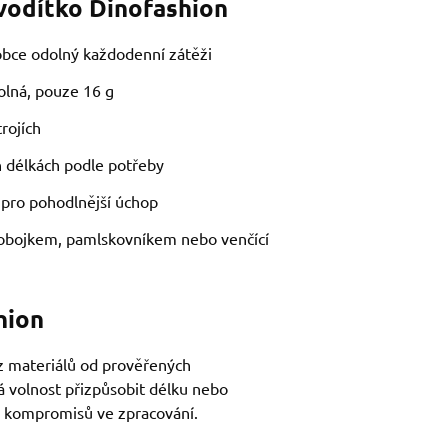
 vodítko Dinofashion
bce odolný každodenní zátěži
olná, pouze 16 g
rojích
h délkách podle potřeby
m pro pohodlnější úchop
 obojkem, pamlskovníkem nebo venčící
hion
 z materiálů od prověřených
á volnost přizpůsobit délku nebo
z kompromisů ve zpracování.