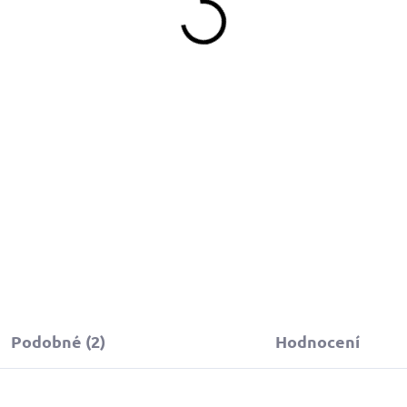
340 Kč
od
370 Kč
d
Detail
Detail
Stopovací vodítko pro velké
psy z české dílny Dinofashion
dolné stopovací vodítko v
polypropylenový popruh šířk
ervené barvě s pohodlnou
2 cm s lehkou hliníkovou
odšitou rukojetí, ideální pro
karabinou (16 g, nosnost do 
ezpečné venčení velkých
kg).
sů.
Podobné (2)
Hodnocení