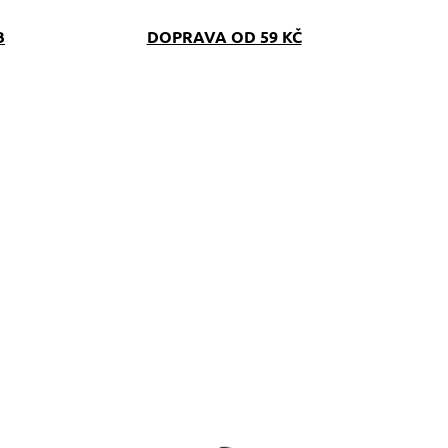
B
DOPRAVA OD 59 KČ
SKLADEM
SKLAD
(>5 KS)
(>5 K
topovací vodítko pro
Stopovací vodítko pr
elké psy červené
velké psy červené
odšitá ručka