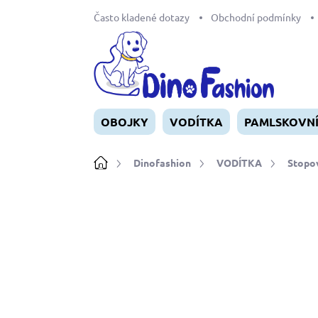
Přejít
Často kladené dotazy
Obchodní podmínky
na
obsah
OBOJKY
VODÍTKA
PAMLSKOVN
Domů
Dinofashion
VODÍTKA
Stopov
Neohodnoceno
Podrobnosti ho