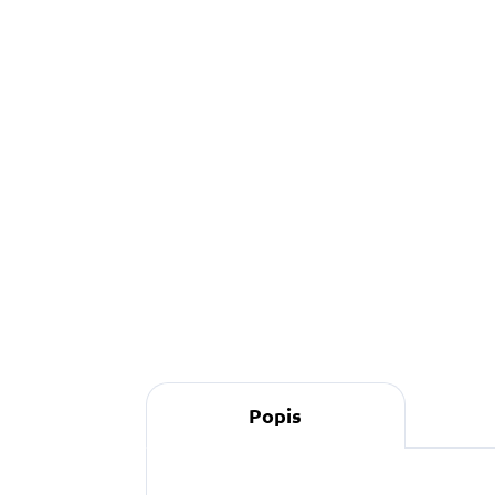
370 Kč
od
o
Detail
Pevné a pohodlné stopovací
O
vodítko s podšitou rukojetí pro
č
maximální komfort při venčení
p
velkých psů.
b
p
Popis