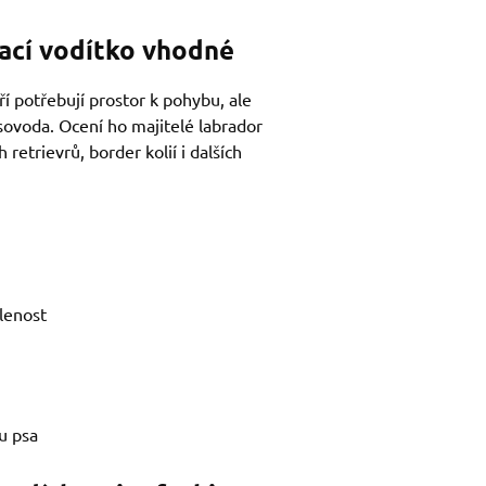
vací vodítko vhodné
ří potřebují prostor k pohybu, ale
ovoda. Ocení ho majitelé labrador
retrievrů, border kolií i dalších
álenost
u psa