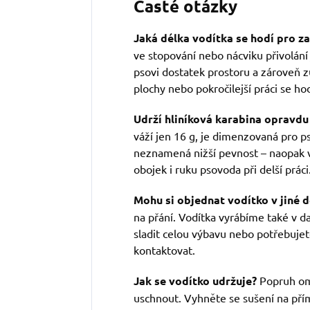
Časté otázky
Jaká délka vodítka se hodí pro z
ve stopování nebo nácviku přivolání 
psovi dostatek prostoru a zároveň z
plochy nebo pokročilejší práci se hod
Udrží hliníková karabina opravdu
váží jen 16 g, je dimenzovaná pro ps
neznamená nižší pevnost – naopak 
obojek i ruku psovoda při delší práci
Mohu si objednat vodítko v jiné 
na přání. Vodítka vyrábíme také v d
sladit celou výbavu nebo potřebujet
kontaktovat.
Jak se vodítko udržuje?
Popruh om
uschnout. Vyhněte se sušení na pří