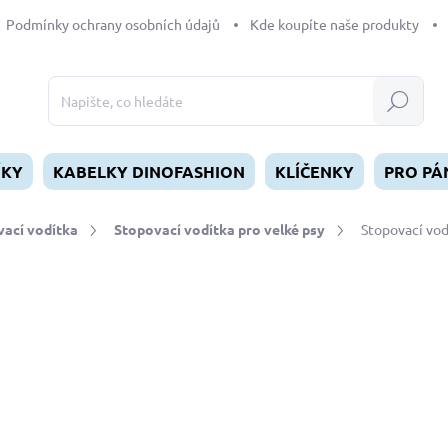
Podmínky ochrany osobních údajů
Kde koupíte naše produkty
Hledat
ÍKY
KABELKY DINOFASHION
KLÍČENKY
PRO PÁ
ací vodítka
Stopovací vodítka pro velké psy
Stopovací vod
dnocení
ZNAČKA:
DINOFASHION
od
360 Kč
Měrná
ZVOLTE VARIANTU
cena:
DÉLKA