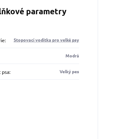
lňkové parametry
ie
:
Stopovací vodítka pro velké psy
Modrá
t psa
:
Velký pes