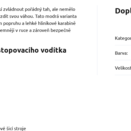
Dop
sí zvládnout pořádný tah, ale nemělo
rzdit svou váhou. Tato modrá varianta
 popruhu a lehké hliníkové karabině
říjemněji v ruce a zároveň bezpečně
Kategor
stopovacího vodítka
Barva
:
Velikos
é šicí stroje