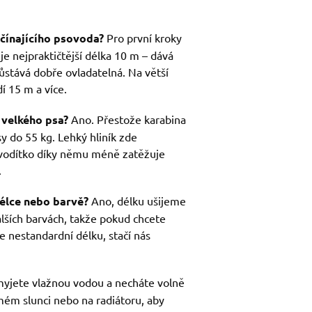
ačínajícího psovoda?
Pro první kroky
je nejpraktičtější délka 10 m – dává
ůstává dobře ovladatelná. Na větší
í 15 m a více.
 velkého psa?
Ano. Přestože karabina
y do 55 kg. Lehký hliník zde
vodítko díky němu méně zatěžuje
.
délce nebo barvě?
Ano, délku ušijeme
alších barvách, takže pokud chcete
e nestandardní délku, stačí nás
yjete vlažnou vodou a necháte volně
mém slunci nebo na radiátoru, aby