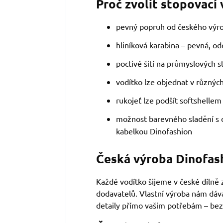
Proč zvolit stopovací
pevný popruh od českého výro
hliníková karabina – pevná, od
poctivé šití na průmyslových st
vodítko lze objednat v různýc
rukojeť lze podšít softshelle
možnost barevného sladění s
kabelkou Dinofashion
Česká výroba Dinofas
Každé vodítko šijeme v české dílně
dodavatelů. Vlastní výroba nám dáv
detaily přímo vašim potřebám – be