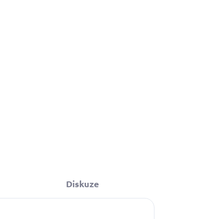
Do košíku
 –
y
55
Diskuze