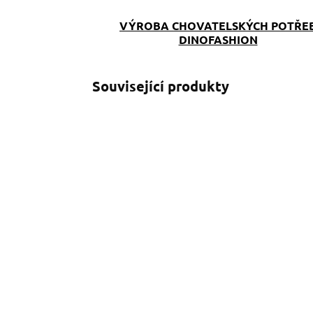
VÝROBA CHOVATELSKÝCH POTŘE
DINOFASHION
Související produkty
SKLADEM
(>5 KS)
Stopovací vodítko pro
S
velké psy černé
v
podšitá ručka Vario
p