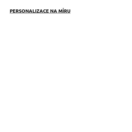
PERSONALIZACE NA MÍRU
EM
SKLADEM
S)
(>5 KS)
o
Pamlskovník Kruhy
349 Kč