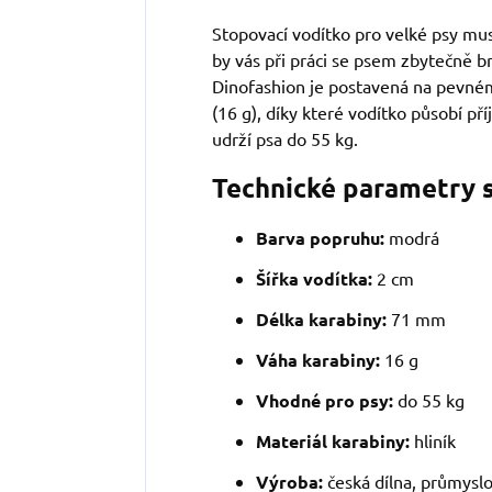
Stopovací vodítko pro velké psy mu
by vás při práci se psem zbytečně b
Dinofashion je postavená na pevném
(16 g), díky které vodítko působí p
udrží psa do 55 kg.
Technické parametry 
Barva popruhu:
modrá
Šířka vodítka:
2 cm
Délka karabiny:
71 mm
Váha karabiny:
16 g
Vhodné pro psy:
do 55 kg
Materiál karabiny:
hliník
Výroba:
česká dílna, průmyslov