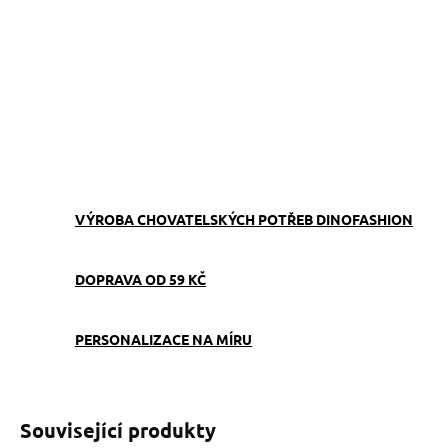
−
+
Přidat do košíku
Stopovací vodítko černé 20 mm – oblíbená volba na procházky i
výcvik, pevné a pohodlné do ruky. Ruční výroba v ČR.
ZEPTAT SE
VÝROBA CHOVATELSKÝCH POTŘEB DINOFASHION
DOPRAVA OD 59 KČ
PERSONALIZACE NA MÍRU
Související produkty