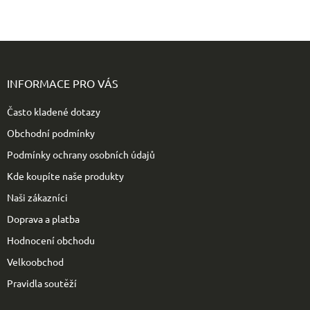
Z
á
p
INFORMACE PRO VÁS
a
t
Často kladené dotazy
í
Obchodní podmínky
Podmínky ochrany osobních údajů
Kde koupíte naše produkty
Naši zákazníci
Doprava a platba
Hodnocení obchodu
Velkoobchod
Pravidla soutěží