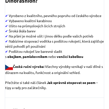
Dinofashion?
✔
Vyrobeno z kvalitního, pevného popruhu od českého výrobce
✔
Vybaveno kvalitní karabinou
✔
Ušito na průmyslových šicích strojích
✔
Široká škála barev
✔
Na přání je možné ušít i jinou délku podle vašich potřeb
✔
Nabízíme stopovací vodítka s podšitou rukojetí, která zajišťuje
větší pohodlí při používání
✔
Podšitou rukojeť lze barevně sladit
s
obojkem
,
pamlskovníke
m
nebo
venčící kabelkou
Česká ruční výroba:
Všechny výrobky vznikají v naší dílně s
důrazem na kvalitu, funkčnost a originální vzhled.
Přečtěte si také náš článek
Jak správně stopovat se psem
–
tipy a rady pro začátečníky.