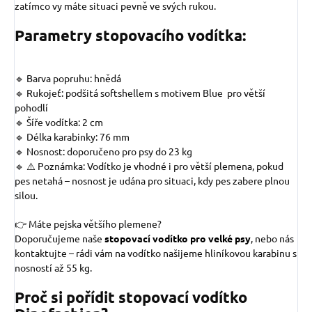
zatímco vy máte situaci pevně ve svých rukou.
Parametry stopovacího vodítka:
🔹 Barva popruhu: hnědá
🔹 Rukojeť: podšitá softshellem s motivem
Blue
pro větší
pohodlí
🔹 Šíře vodítka: 2 cm
🔹 Délka karabinky: 76 mm
🔹 Nosnost: doporučeno pro psy do 23 kg
🔹 ⚠️ Poznámka: Vodítko je vhodné i pro větší plemena, pokud
pes netahá – nosnost je udána pro situaci, kdy pes zabere plnou
silou.
👉 Máte pejska většího plemene?
Doporučujeme naše
stopovací vodítko pro velké psy
, nebo nás
kontaktujte – rádi vám na vodítko našijeme hliníkovou karabinu s
nosností až 55 kg.
Proč si pořídit stopovací vodítko