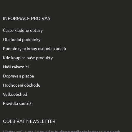
Z
á
p
INFORMACE PRO VÁS
a
t
Často kladené dotazy
í
Obchodní podmínky
Podmínky ochrany osobních údajů
Kde koupíte naše produkty
Naši zákazníci
Doprava a platba
Hodnocení obchodu
Velkoobchod
Pravidla soutěží
ODEBÍRAT NEWSLETTER
Vložte svůj e-mail a my vám budeme zasílat informace o nových