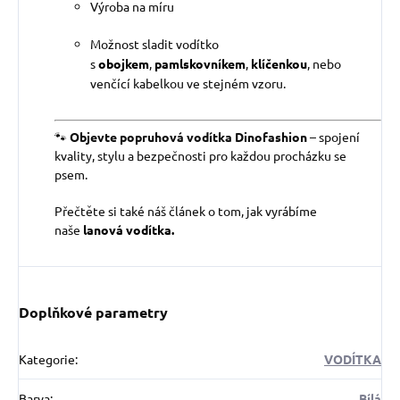
Výroba na míru
Možnost sladit vodítko
s
obojkem
,
pamlskovníkem
,
klíčenkou
, nebo
venčící kabelkou ve stejném vzoru.
🐾
Objevte popruhová vodítka Dinofashion
– spojení
kvality, stylu a bezpečnosti pro každou procházku se
psem.
Přečtěte si také náš článek o tom, jak vyrábíme
naše
lanová vodítka.
Doplňkové parametry
Kategorie
:
VODÍTKA
Barva
:
Bílá