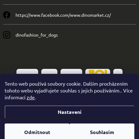
https://www.facebook.com/www.dinomarket.cz/
dinofashion_for_dogs
Tento web používá soubory cookie. Dalším procházením
tohoto webu vyjadřujete souhlas s jejich používáním.. Více
informací
zde
.
Nastavení
Copyright 2026
Dinofashion
. Všechna práva vyhrazena.
Odmítnout
Souhlasím
Vytvořil Shoptet