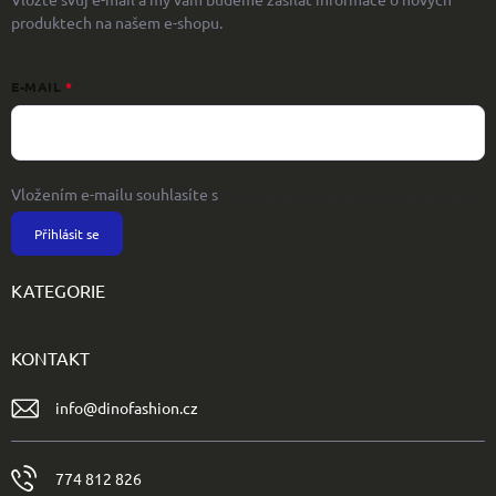
produktech na našem e-shopu.
E-MAIL
Vložením e-mailu souhlasíte s
podmínkami ochrany osobních údajů
Přihlásit se
KATEGORIE
KONTAKT
info
@
dinofashion.cz
774 812 826