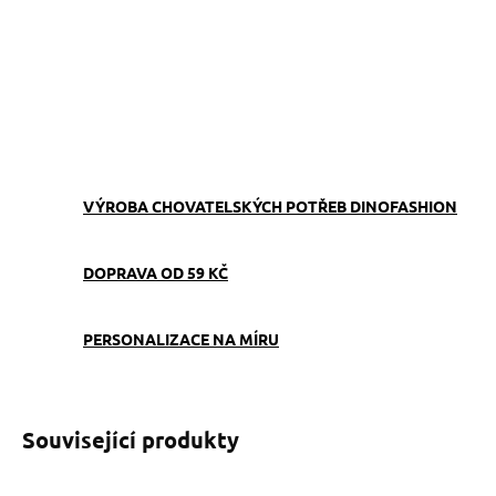
ZVOLTE VARIANTU
−
+
Přidat do košíku
ZEPTAT SE
VÝROBA CHOVATELSKÝCH POTŘEB DINOFASHION
DOPRAVA OD 59 KČ
PERSONALIZACE NA MÍRU
Související produkty