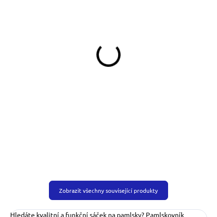
SKLADEM
SKLADEM
(>5 KS)
(>5 KS)
Taška crossbody Jezevčíci
Klíčenka Dog Mom
(jezevčík)
790 Kč
239 Kč
Do košíku
Detail
Zobrazit všechny související produkty
Hledáte kvalitní a funkční sáček na pamlsky? Pamlskovník