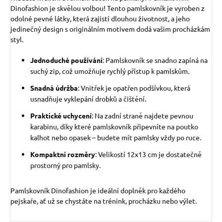
Dinofashion je skvělou volbou! Tento pamlskovník je vyroben z
odolné pevné látky, která zajistí dlouhou životnost, a jeho
jedinečný design s originálním motivem dodá vašim procházkám
styl.
Jednoduché používání
: Pamlskovník se snadno zapíná na
suchý zip, což umožňuje rychlý přístup k pamlskům.
Snadná údržba
: Vnitřek je opatřen podšívkou, která
usnadňuje vyklepání drobků a čištění.
Praktické uchycení
: Na zadní straně najdete pevnou
karabinu, díky které pamlskovník připevníte na poutko
kalhot nebo opasek – budete mít pamlsky vždy po ruce.
Kompaktní rozměry
: Velikostí 12x13 cm je dostatečně
prostorný pro pamlsky.
Pamlskovník Dinofashion je ideální doplněk pro každého
pejskaře, ať už se chystáte na trénink, procházku nebo výlet.