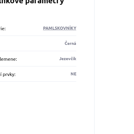
lňkové parametry
ie
:
PAMLSKOVNÍKY
Černá
plemene
:
Jezevčík
í prvky
:
NE