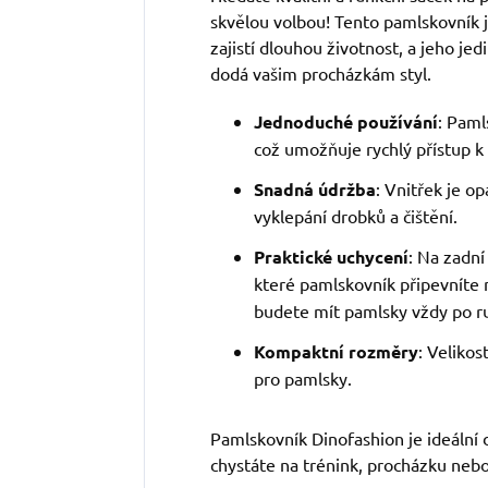
skvělou volbou! Tento pamlskovník j
zajistí dlouhou životnost, a jeho je
dodá vašim procházkám styl.
Jednoduché používání
: Paml
což umožňuje rychlý přístup 
Snadná údržba
: Vnitřek je o
vyklepání drobků a čištění.
Praktické uchycení
: Na zadní
které pamlskovník připevníte 
budete mít pamlsky vždy po r
Kompaktní rozměry
: Veliko
pro pamlsky.
Pamlskovník Dinofashion je ideální 
chystáte na trénink, procházku nebo