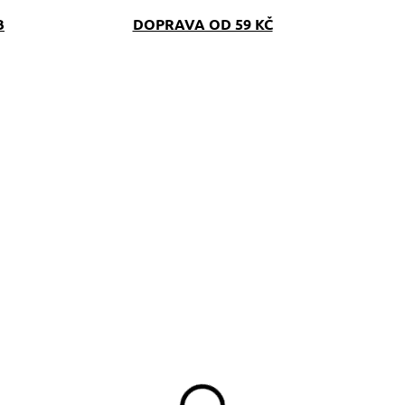
B
DOPRAVA OD 59 KČ
SKLADEM
SKLAD
(>5 KS)
(>5 K
bojek Dachshund In
Obojek softshell
Love
červený Jezevčíci ve
svetru
329 Kč
d