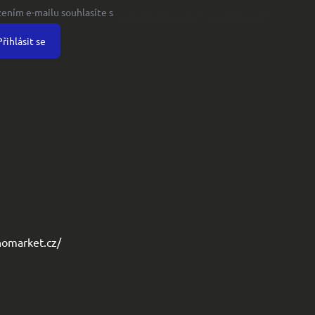
žením e-mailu souhlasíte s
podmínkami ochrany osobních údajů
Přihlásit se
omarket.cz/