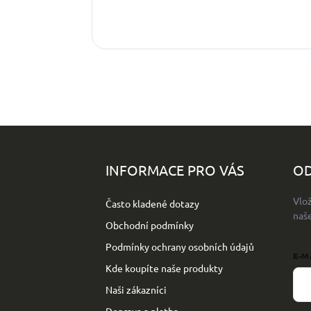
Z
á
p
INFORMACE PRO VÁS
OD
a
t
Vlo
Často kladené dotazy
í
naš
Obchodní podmínky
Podmínky ochrany osobních údajů
E-M
Kde koupíte naše produkty
Naši zákazníci