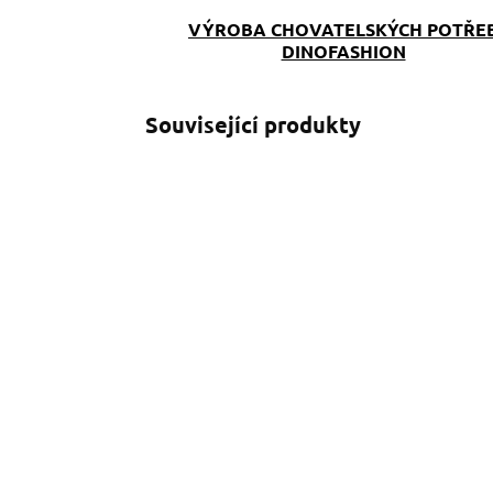
VÝROBA CHOVATELSKÝCH POTŘE
DINOFASHION
Související produkty
SKLADEM
(>5 KS)
Klíčenka Dachshund
O
109 Kč
o