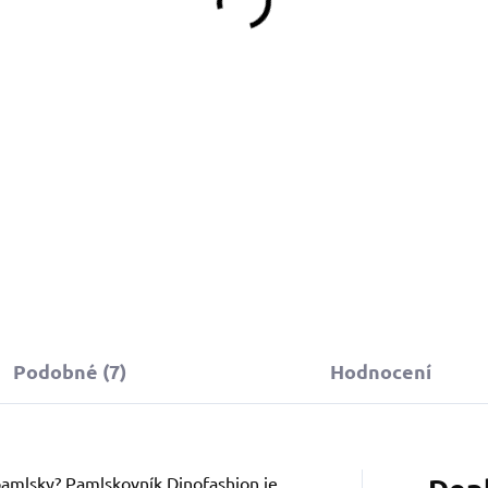
449 Kč
od
Detail
Detail
bojek můžete sladit
 vodítkem, pamlskovníkem a kabelkou ve
tejném vzoru.
Podobné (7)
Hodnocení
 pamlsky? Pamlskovník Dinofashion je