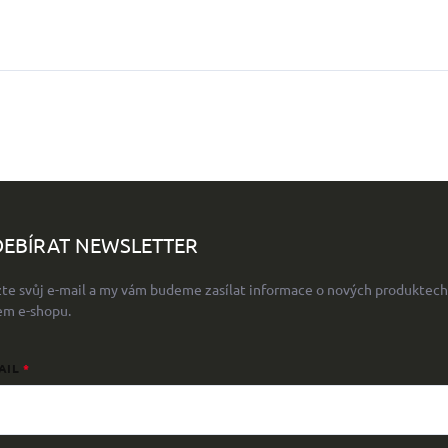
EBÍRAT NEWSLETTER
žte svůj e-mail a my vám budeme zasílat informace o nových produktech
em e-shopu.
AIL