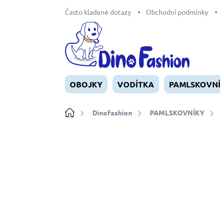
Přejít
Často kladené dotazy
Obchodní podmínky
na
obsah
OBOJKY
VODÍTKA
PAMLSKOVN
Domů
Dinofashion
PAMLSKOVNÍKY
Neohodnoceno
Podrobnosti ho