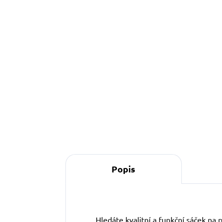
Do košíku
O
s
s
Popis
Hledáte kvalitní a funkční sáček na