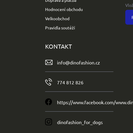
Doprava a platba
Vlo
Hodnocení obchodu
Velkoobchod
Pravidla soutěží
KONTAKT
info
@
dinofashion.cz
774 812 826
https://www.facebook.com/www.din
dinofashion_for_dogs