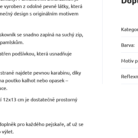
Dop
e vyroben z odolné pevné látky, která
dinečný design s originálním motivem
Kategor
skovník se snadno zapíná na suchý zip,
k pamlskům.
Barva
:
patřen podšívkou, která usnadňuje
Motiv 
 straně najdete pevnou karabinu, díky
Reflexn
na poutko kalhot nebo opasek –
uce.
stí 12x13 cm je dostatečně prostorný
doplněk pro každého pejskaře, ať už se
 výlet.