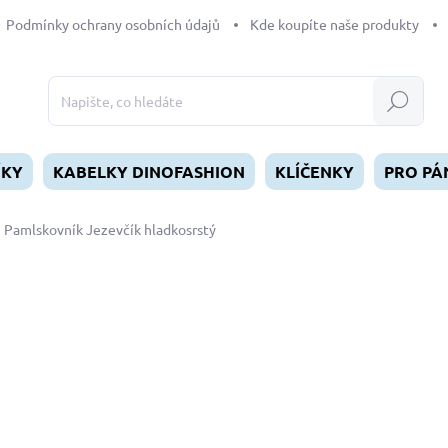
Podmínky ochrany osobních údajů
Kde koupíte naše produkty
Hledat
ÍKY
KABELKY DINOFASHION
KLÍČENKY
PRO PÁ
Pamlskovník Jezevčík hladkosrstý
dnocení
349 Kč
Měrná
SKLADEM
(>5 KS)
cena:
MŮŽEME DORUČIT DO:
12.8.2
−