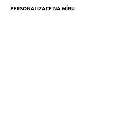
PERSONALIZACE NA MÍRU
EM
SKLADEM
S)
(>5 KS)
Autopás pro psy
Jezevčík Love
319 Kč