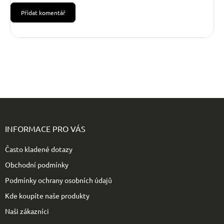
Přidat komentář
Z
á
p
INFORMACE PRO VÁS
a
t
Často kladené dotazy
í
Obchodní podmínky
Podmínky ochrany osobních údajů
Kde koupíte naše produkty
Naši zákazníci