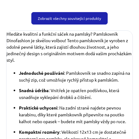
Zobrazit všechny související produkty
Hledáte kvalitní a funkční sáček na pamlsky? Pamlskovník
Dinofashion je skvělou volbou! Tento pamlskovník je vyroben z
odolné pevné látky, která zajistí dlouhou životnost, a jeho
jedinečný design s originálním motivem dodá vašim procházkám
styl.
Jednoduché používání
: Pamlskovník se snadno zapíná na
suchý zip, což umožňuje rychlý přístup k pamlskům.
Snadná údržba
: Vnitřek je opatřen podšívkou, která
usnadňuje vyklepání drobků a čištění.
Praktické uchycení
: Na zadní straně najdete pevnou
karabinu, díky které pamlskovník připevníte na poutko
kalhot nebo opasek – budete mít pamlsky vždy po ruce.
Kompaktní rozměry
: Velikostí 12x13 cm je dostatečně
prostorný pro pamlsky, ale zároveň kompaktní a