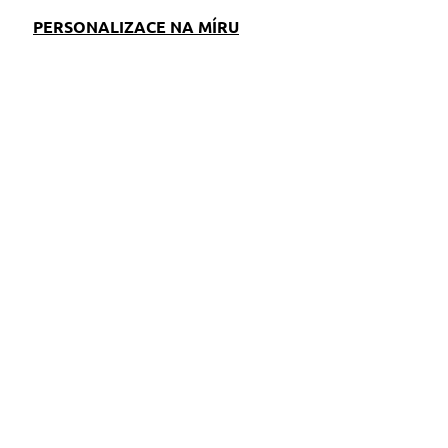
PERSONALIZACE NA MÍRU
EM
SKLADEM
S)
(>5 KS)
Popruhové vodítko
Pejsek
349 Kč
od