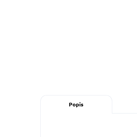
Detail
Obojek můžete sladit
s vodítkem, pamlskovníkem a kabelkou ve
stejném vzoru.
Popis