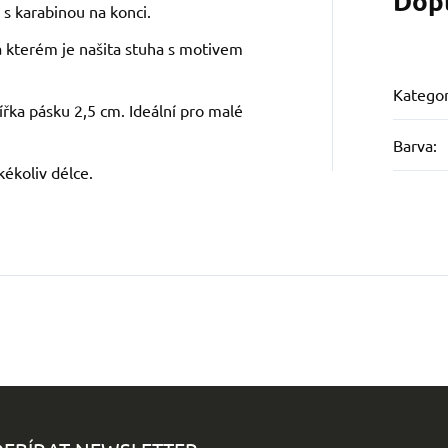
Dop
 s karabinou na konci.
a kterém je našita stuha s motivem
Kategor
ířka pásku 2,5 cm. Ideální pro malé
Barva
:
kékoliv délce.