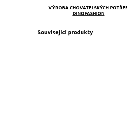
VÝROBA CHOVATELSKÝCH POTŘE
DINOFASHION
Související produkty
SKLADEM
(>5 KS)
Obojek Dinofashion
A
Pejsek
329 Kč
od