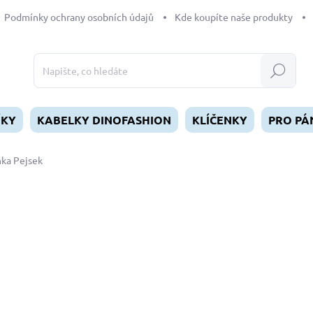
Podmínky ochrany osobních údajů
Kde koupíte naše produkty
Hledat
ÍKY
KABELKY DINOFASHION
KLÍČENKY
PRO PÁ
nka Pejsek
dnocení
199 Kč
Měrná
SKLADEM
(>5 KS)
cena:
MŮŽEME DORUČIT DO:
12.8.2
−