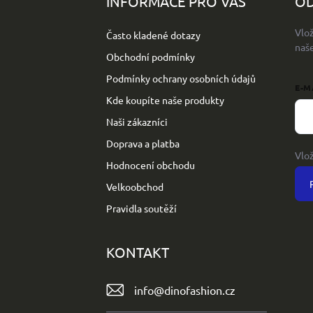
INFORMACE PRO VÁS
OD
a
t
Vlo
Často kladené dotazy
í
naš
Obchodní podmínky
Podmínky ochrany osobních údajů
E-M
Kde koupíte naše produkty
Naši zákazníci
Doprava a platba
Vlo
Hodnocení obchodu
Velkoobchod
Pravidla soutěží
KONTAKT
info
@
dinofashion.cz