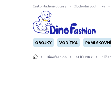
Přejít
Často kladené dotazy
Obchodní podmínky
na
obsah
OBOJKY
VODÍTKA
PAMLSKOVN
Domů
Dinofashion
KLÍČENKY
Klíče
Neohodnoceno
Podrobnosti ho