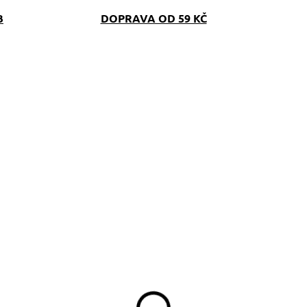
B
DOPRAVA OD 59 KČ
SKLADEM
SKLAD
(>5 KS)
(>5 K
dresář pro psa
Pamlskovník
Doggies
Dinofashion HAF
159 Kč
349 Kč