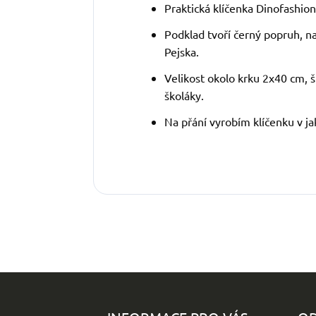
Praktická klíčenka Dinofashion
Podklad tvoří černý popruh, n
Pejska.
Velikost okolo krku 2x40 cm, š
školáky.
Na přání vyrobím klíčenku v ja
Z
á
p