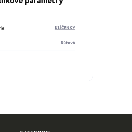
lňkové parametry
ie
:
KLÍČENKY
Růžová