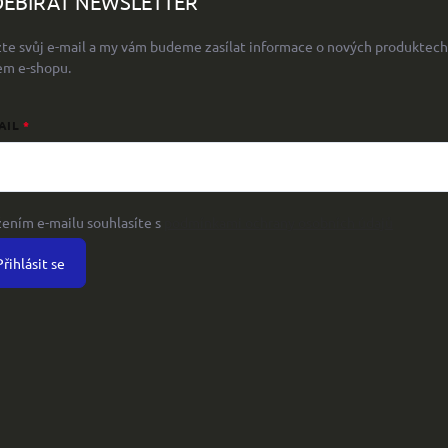
EBÍRAT NEWSLETTER
žte svůj e-mail a my vám budeme zasílat informace o nových produktech
em e-shopu.
AIL
žením e-mailu souhlasíte s
podmínkami ochrany osobních údajů
Přihlásit se