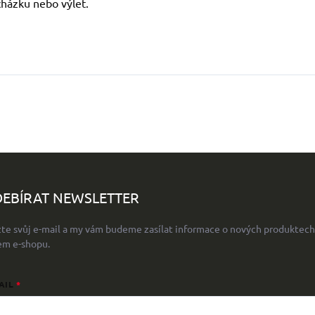
cházku nebo výlet.
EBÍRAT NEWSLETTER
žte svůj e-mail a my vám budeme zasílat informace o nových produktech
em e-shopu.
AIL