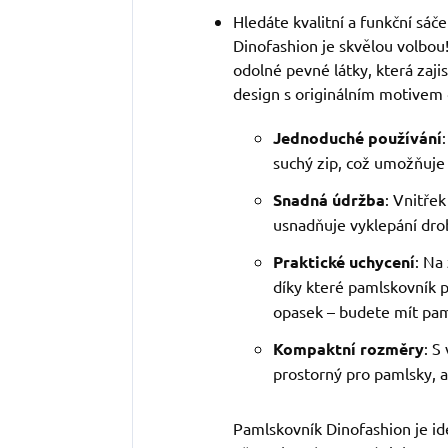
Hledáte kvalitní a funkční sá
Dinofashion je skvělou volbou
odolné pevné látky, která zaji
design s originálním motivem
Jednoduché používání
suchý zip, což umožňuje
Snadná údržba
: Vnitřek
usnadňuje vyklepání drob
Praktické uchycení
: Na
díky které pamlskovník 
opasek – budete mít pam
Kompaktní rozměry
: S
prostorný pro pamlsky, 
Pamlskovník Dinofashion je id