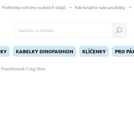
Podmínky ochrany osobních údajů
Kde koupíte naše produkty
Hledat
ÍKY
KABELKY DINOFASHION
KLÍČENKY
PRO PÁ
Pamlskovník Corgi Nice
dnocení
ZNAČKA:
DINOFASHION
349 Kč
Měrná
SKLADEM
(>5 KS)
cena:
MŮŽEME DORUČIT DO:
12.8.2
−