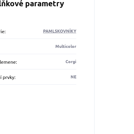
lňkové parametry
ie
:
PAMLSKOVNÍKY
Multicolor
plemene
:
Corgi
í prvky
:
NE