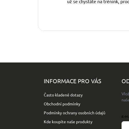
už se chystáte na trénink, pro
Z
á
p
INFORMACE PRO VÁS
OD
a
t
Vlo
Často kladené dotazy
í
naš
Obchodní podmínky
Podmínky ochrany osobních údajů
E-M
Kde koupíte naše produkty