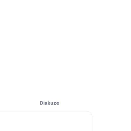
329 Kč
od
Detail
Obojek můžete sladit
s vodítkem, pamlskovníkem a kabelkou ve
stejném vzoru.
Diskuze