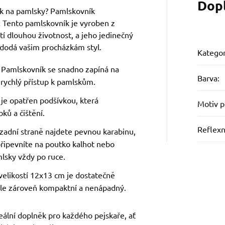
Dop
ček na pamlsky? Pamlskovník
! Tento pamlskovník je vyroben z
stí dlouhou životnost, a jeho jedinečný
 dodá vašim procházkám styl.
Kategor
: Pamlskovník se snadno zapíná na
Barva
:
 rychlý přístup k pamlskům.
 je opatřen podšívkou, která
Motiv 
ků a čištění.
Reflexn
 zadní straně najdete pevnou karabinu,
připevníte na poutko kalhot nebo
lsky vždy po ruce.
 velikostí 12x13 cm je dostatečně
ale zároveň kompaktní a nenápadný.
eální doplněk pro každého pejskaře, ať