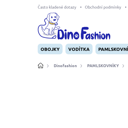
Přejít
Často kladené dotazy
Obchodní podmínky
na
obsah
OBOJKY
VODÍTKA
PAMLSKOVN
Domů
Dinofashion
PAMLSKOVNÍKY
Neohodnoceno
Podrobnosti ho