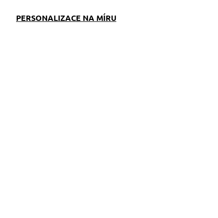
PERSONALIZACE NA MÍRU
EM
SKLADEM
S)
(>5 KS)
i
Obojek Dinofashion
Corgi