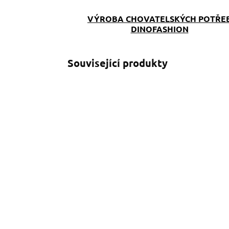
VÝROBA CHOVATELSKÝCH POTŘE
DINOFASHION
Související produkty
SKLADEM
(>5 KS)
Klíčenka Corgi
K
199 Kč