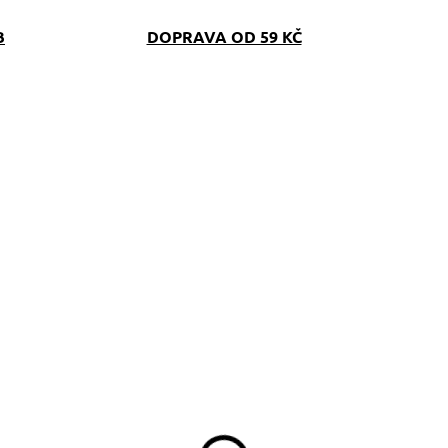
B
DOPRAVA OD 59 KČ
SKLADEM
SKLAD
(>5 KS)
(>5 K
líčenka Welsh Corgi
Venčící kabelka Corg
199 Kč
890 Kč