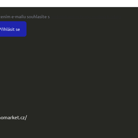
žením e-mailu souhlasíte s
podmínkami ochrany osobních údajů
Přihlásit se
omarket.cz/