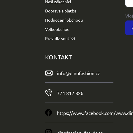
Naši zákazníci
Doprava a platba
Vlo
Hodnocení obchodu
Velkoobchod
Pravidla soutěží
KONTAKT
info
@
dinofashion.cz
774 812 826
https://www.facebook.com/www.din
dinofashion_for_dogs