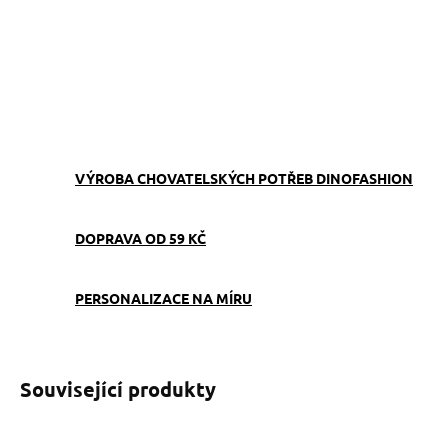
Pro skutečné milovníky čivav. Nepromokavý pamlskovník v
oranžovo-černé barvě – odměna přesně tam, kde ji potřebujete.
ZEPTAT SE
VÝROBA CHOVATELSKÝCH POTŘEB DINOFASHION
DOPRAVA OD 59 KČ
PERSONALIZACE NA MÍRU
Související produkty