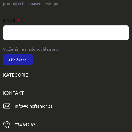
produktech na našem e-shopu.
E-MAIL
Vložením e-mailu souhlasíte s
podmínkami ochrany osobních údajů
Přihlásit se
KATEGORIE
KONTAKT
info
@
dinofashion.cz
774 812 826