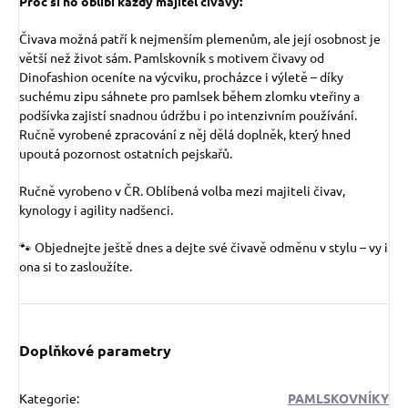
Proč si ho oblíbí každý majitel čivavy:
Čivava možná patří k nejmenším plemenům, ale její osobnost je
větší než život sám. Pamlskovník s motivem čivavy od
Dinofashion oceníte na výcviku, procházce i výletě – díky
suchému zipu sáhnete pro pamlsek během zlomku vteřiny a
podšívka zajistí snadnou údržbu i po intenzivním používání.
Ručně vyrobené zpracování z něj dělá doplněk, který hned
upoutá pozornost ostatních pejskařů.
Ručně vyrobeno v ČR. Oblíbená volba mezi majiteli čivav,
kynology i agility nadšenci.
🐾 Objednejte ještě dnes a dejte své čivavě odměnu v stylu – vy i
ona si to zasloužíte.
Doplňkové parametry
Kategorie
:
PAMLSKOVNÍKY