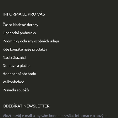
Z
á
p
INFORMACE PRO VÁS
a
t
Často kladené dotazy
í
Obchodní podmínky
Podmínky ochrany osobních údajů
Kde koupíte naše produkty
Naši zákazníci
Doprava a platba
Hodnocení obchodu
Velkoobchod
Pravidla soutěží
ODEBÍRAT NEWSLETTER
Vložte svůj e-mail a my vám budeme zasílat informace o nových