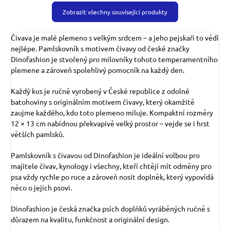
Zobrazit všechny související produkty
Čivava je malé plemeno s velkým srdcem – a jeho pejskaři to vědí
nejlépe. Pamlskovník s motivem čivavy od české značky
Dinofashion je stvořený pro milovníky tohoto temperamentního
plemene a zároveň spolehlivý pomocník na každý den.
Každý kus je ručně vyrobený v České republice z odolné
batohoviny s originálním motivem čivavy, který okamžitě
zaujme každého, kdo toto plemeno miluje. Kompaktní rozměry
12 × 13 cm nabídnou překvapivě velký prostor – vejde se i hrst
větších pamlsků.
Pamlskovník s čivavou od Dinofashion je ideální volbou pro
majitele čivav, kynology i všechny, kteří chtějí mít odměny pro
psa vždy rychle po ruce a zároveň nosit doplněk, který vypovídá
něco o jejich psovi.
Dinofashion je česká značka psích doplňků vyráběných ručně s
důrazem na kvalitu, funkčnost a originální design.