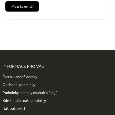
Přidat komentář
Z
á
p
INFORMACE PRO VÁS
a
t
Často kladené dotazy
í
Obchodní podmínky
Podmínky ochrany osobních údajů
Kde koupíte naše produkty
Naši zákazníci