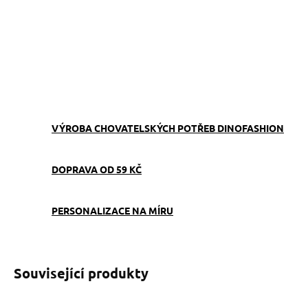
ZVOLTE VARIANTU
−
+
Přidat do košíku
ZEPTAT SE
VÝROBA CHOVATELSKÝCH POTŘEB DINOFASHION
DOPRAVA OD 59 KČ
PERSONALIZACE NA MÍRU
Související produkty