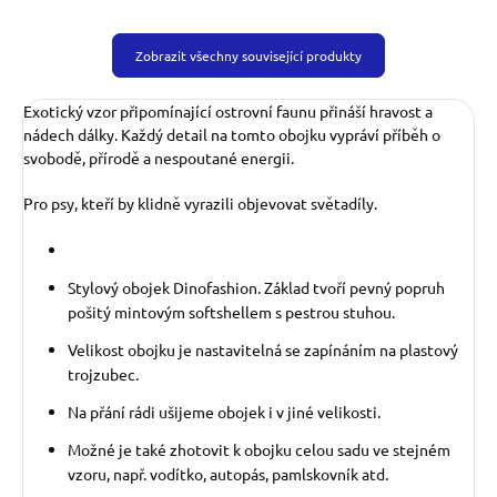
Zobrazit všechny související produkty
Exotický vzor připomínající ostrovní faunu přináší hravost a
nádech dálky. Každý detail na tomto obojku vypráví příběh o
svobodě, přírodě a nespoutané energii.
Pro psy, kteří by klidně vyrazili objevovat světadíly.
Stylový obojek Dinofashion. Základ tvoří pevný popruh
pošitý mintovým softshellem s pestrou stuhou.
Velikost obojku je nastavitelná se zapínáním na plastový
trojzubec.
Na přání rádi ušijeme obojek i v jiné velikosti.
Možné je také zhotovit k obojku celou sadu ve stejném
vzoru, např. vodítko, autopás, pamlskovník atd.