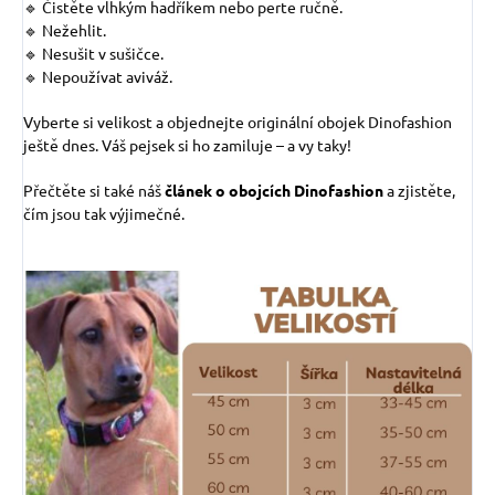
🔹 Čistěte vlhkým hadříkem nebo perte ručně.
🔹 Nežehlit.
🔹 Nesušit v sušičce.
🔹 Nepoužívat aviváž.
Vyberte si velikost a objednejte originální obojek Dinofashion
ještě dnes. Váš pejsek si ho zamiluje – a vy taky!
Přečtěte si také náš
článek o obojcích Dinofashion
a zjistěte,
čím jsou tak výjimečné.