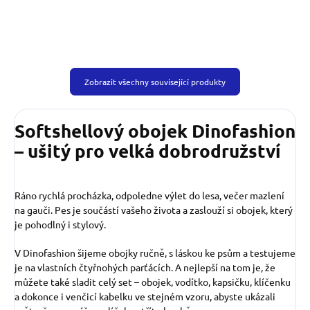
Zobrazit všechny související produkty
Softshellový obojek Dinofashion
– ušitý pro velká dobrodružství
Ráno rychlá procházka, odpoledne výlet do lesa, večer mazlení
na gauči. Pes je součástí vašeho života a zaslouží si obojek, který
je pohodlný i stylový.
V Dinofashion šijeme obojky ručně, s láskou ke psům a testujeme
je na vlastních čtyřnohých parťácích. A nejlepší na tom je, že
můžete také sladit celý set – obojek, vodítko, kapsičku, klíčenku
a dokonce i venčicí kabelku ve stejném vzoru, abyste ukázali