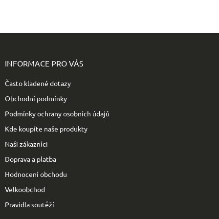
Z
á
p
INFORMACE PRO VÁS
a
t
Často kladené dotazy
í
Obchodní podmínky
Podmínky ochrany osobních údajů
Kde koupíte naše produkty
Naši zákazníci
Doprava a platba
Hodnocení obchodu
Velkoobchod
Pravidla soutěží