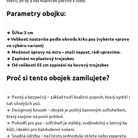
světu, že vy a váš mazlíček patříte k sobě.
Parametry obojku:
🔹 Šířka: 3 cm
🔹Velikost: nastavíte podle obvodu krku psa (vyberte vpravo
ve výběru variant)
🔹 Možnost úpravy na míru – stačí napsat, rádi upravíme.
🔹 Zapínání na plastový trojzubec
🔹 Od velikosti 55 cm zapínání na kovový trojzubec
Proč si tento obojek zamilujete?
🔹 Pevný a bezpečný – základ tvoří kvalitní popruh, který vydrží i
tah silnějších psů.
🔹 Designový kousek – obojek je pošitý barevným softshellem,
který zaujme na první pohled.
🔹 Pohodlí pro psa – softshell je měkký, voděodolný a šetrný ke
kůži, ideální pro každodenní nošení.
🔹 Snadná údržba – nečistoty jednoduše otřete nebo vyperete.